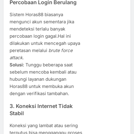
Percobaan Login Berulang
Sistem Horas88 biasanya
mengunci akun sementara jika
mendeteksi terlalu banyak
percobaan login gagal.Hal ini
dilakukan untuk mencegah upaya
peretasan melalui
brute force
attack
.
Solusi:
Tunggu beberapa saat
sebelum mencoba kembali atau
hubungi layanan dukungan
Horas88 untuk membuka akun
dengan verifikasi tambahan.
3. Koneksi Internet Tidak
Stabil
Koneksi yang lambat atau sering
terputus bisa mengganggu proses