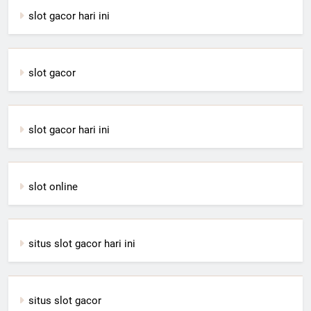
slot gacor hari ini
slot gacor
slot gacor hari ini
slot online
situs slot gacor hari ini
situs slot gacor