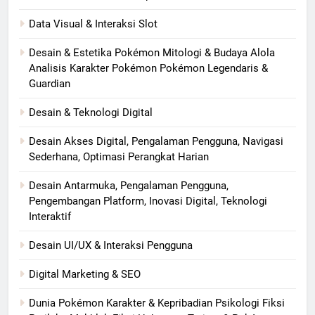
Data Visual & Interaksi Slot
Desain & Estetika Pokémon Mitologi & Budaya Alola
Analisis Karakter Pokémon Pokémon Legendaris &
Guardian
Desain & Teknologi Digital
Desain Akses Digital, Pengalaman Pengguna, Navigasi
Sederhana, Optimasi Perangkat Harian
Desain Antarmuka, Pengalaman Pengguna,
Pengembangan Platform, Inovasi Digital, Teknologi
Interaktif
Desain UI/UX & Interaksi Pengguna
Digital Marketing & SEO
Dunia Pokémon Karakter & Kepribadian Psikologi Fiksi