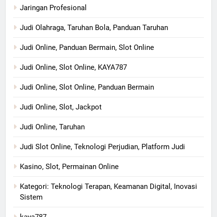
Jaringan Profesional
Judi Olahraga, Taruhan Bola, Panduan Taruhan
Judi Online, Panduan Bermain, Slot Online
Judi Online, Slot Online, KAYA787
Judi Online, Slot Online, Panduan Bermain
Judi Online, Slot, Jackpot
Judi Online, Taruhan
Judi Slot Online, Teknologi Perjudian, Platform Judi
Kasino, Slot, Permainan Online
Kategori: Teknologi Terapan, Keamanan Digital, Inovasi
Sistem