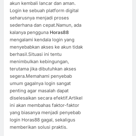
akun kembali lancar dan aman.
Login ke sebuah platform digital
seharusnya menjadi proses
sederhana dan cepat.Namun, ada
kalanya pengguna
Horas88
mengalami kendala login yang
menyebabkan akses ke akun tidak
berhasil.Situasi ini tentu
menimbulkan kebingungan,
terutama jika dibutuhkan akses
segera.Memahami penyebab
umum gagalnya login sangat
penting agar masalah dapat
diselesaikan secara efektif.Artikel
ini akan membahas faktor-faktor
yang biasanya menjadi penyebab
login Horas88 gagal, sekaligus
memberikan solusi praktis.