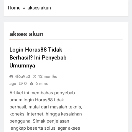
Home
akses akun
akses akun
Login Horas88 Tidak
Berhasil? Ini Penyebab
Umumnya
4f6a9a3
12 months
ago
0
6 mins
Artikel ini membahas penyebab
umum login Horas88 tidak
berhasil, mulai dari masalah teknis,
koneksi internet, hingga kesalahan
pengguna. Simak penjelasan
lengkap beserta solusi agar akses