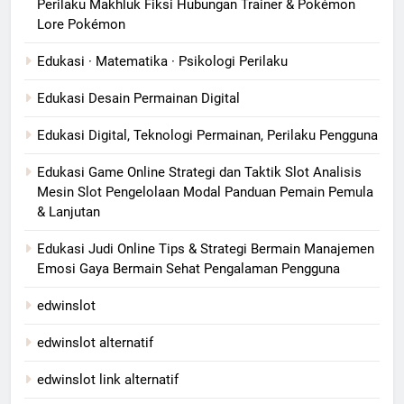
Perilaku Makhluk Fiksi Hubungan Trainer & Pokémon
Lore Pokémon
Edukasi · Matematika · Psikologi Perilaku
Edukasi Desain Permainan Digital
Edukasi Digital, Teknologi Permainan, Perilaku Pengguna
Edukasi Game Online Strategi dan Taktik Slot Analisis
Mesin Slot Pengelolaan Modal Panduan Pemain Pemula
& Lanjutan
Edukasi Judi Online Tips & Strategi Bermain Manajemen
Emosi Gaya Bermain Sehat Pengalaman Pengguna
edwinslot
edwinslot alternatif
edwinslot link alternatif