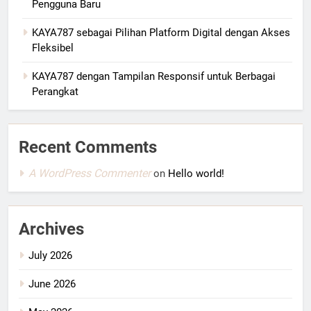
Pengguna Baru
KAYA787 sebagai Pilihan Platform Digital dengan Akses
Fleksibel
KAYA787 dengan Tampilan Responsif untuk Berbagai
Perangkat
Recent Comments
A WordPress Commenter
on
Hello world!
Archives
July 2026
June 2026