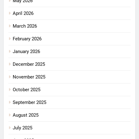
May 2026
April 2026
March 2026
February 2026
January 2026
December 2025
November 2025
October 2025
September 2025
August 2025
July 2025