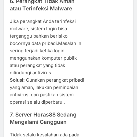
6. Perangkat Tidak Aman
atau Terinfeksi Malware
Jika perangkat Anda terinfeksi
malware, sistem login bisa
terganggu bahkan berisiko
bocornya data pribadi.Masalah ini
sering terjadi ketika login
menggunakan komputer publik
atau perangkat yang tidak
dilindungi antivirus.
Solusi:
Gunakan perangkat pribadi
yang aman, lakukan pemindaian
antivirus, dan pastikan sistem
operasi selalu diperbarui.
7. Server Horas88 Sedang
Mengalami Gangguan
Tidak selalu kesalahan ada pada