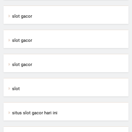
slot gacor
slot gacor
slot gacor
slot
situs slot gacor hari ini