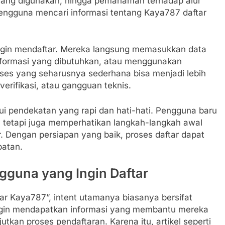
yang digunakan, hingga pemahaman terhadap alur
pengguna mencari informasi tentang Kaya787 daftar
ingin mendaftar. Mereka langsung memasukkan data
nformasi yang dibutuhkan, atau menggunakan
ses yang seharusnya sederhana bisa menjadi lebih
verifikasi, atau gangguan teknis.
ui pendekatan yang rapi dan hati-hati. Pengguna baru
r, tetapi juga memperhatikan langkah-langkah awal
. Dengan persiapan yang baik, proses daftar dapat
batan.
guna yang Ingin Daftar
ar Kaya787”, intent utamanya biasanya bersifat
ingin mendapatkan informasi yang membantu mereka
jutkan proses pendaftaran. Karena itu, artikel seperti