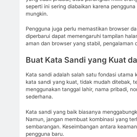
seperti ini sering diabaikan karena penggun
mungkin.
Pengguna juga perlu memastikan browser dal
diperbarui dapat memengaruhi tampilan hal
aman dan browser yang stabil, pengalaman d
Buat Kata Sandi yang Kuat d
Kata sandi adalah salah satu fondasi utama 
kata sandi yang kuat, tidak mudah ditebak, te
menggunakan tanggal lahir, nama pribadi, no
sederhana.
Kata sandi yang baik biasanya menggabungkan
Namun, jangan membuat kombinasi yang terlal
sembarangan. Keseimbangan antara keamanan
pengguna baru.