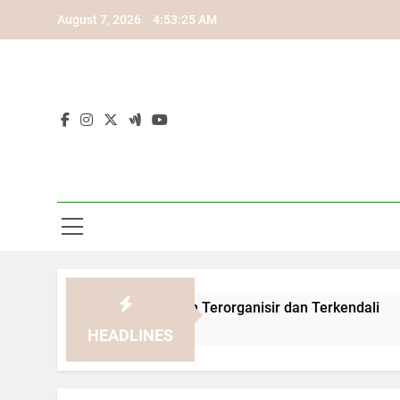
Skip
August 7, 2026
4:53:26 AM
to
content
Rig
Temukan Ti
igital yang Lebih Terorganisir dan Terkendali
EDWINSL
3 Weeks Ag
HEADLINES