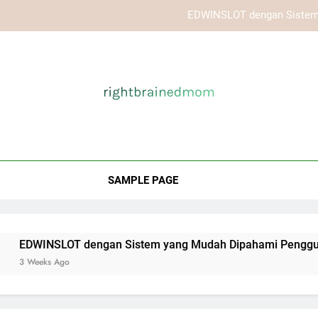
EDWINSLOT dengan Sistem
LEBAH4D dengan Sistem
KAYA787 sebagai Pilihan Pl
LEBAH4D untuk Mendukung Aktivitas Digital y
ht Brained Mom
EDWINSLOT dengan Sistem
ps Parenting, Kreatifitas, Dan Inspirasi Hidup Dari Right Brai
LEBAH4D dengan Sistem
SAMPLE PAGE
KAYA787 sebagai Pilihan Pl
OT dengan Sistem yang Mudah Dipahami Pengguna Baru
o