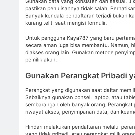
Gunakan data yang konsisten dan sesuai. Ji
pastikan penulisannya tidak salah. Perhatika
Banyak kendala pendaftaran terjadi bukan k
kurang teliti saat mengisi formulir.
Untuk pengguna Kaya787 yang baru pertama k
secara aman juga bisa membantu. Namun, hi
diakses orang lain. Gunakan metode penyim
pemilik akun.
Gunakan Perangkat Pribadi 
Perangkat yang digunakan saat daftar memil
Sebaiknya gunakan ponsel, laptop, atau table
sembarangan oleh banyak orang. Perangkat pr
riwayat akses, penyimpanan data, dan keam
Hindari melakukan pendaftaran melalui per
yang tidak pribadi, atau perangkat milik oran