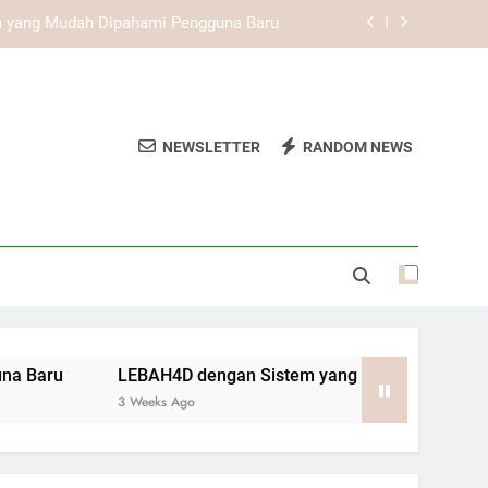
 yang Mudah Dipahami Pengguna Baru
 yang Mudah Dipahami Pengguna Baru
atform Digital dengan Akses Fleksibel
NEWSLETTER
RANDOM NEWS
ang Lebih Terorganisir dan Terkendali
 yang Mudah Dipahami Pengguna Baru
ned Mom. Sumber Inspirasi Untuk Para Ibu.
 yang Mudah Dipahami Pengguna Baru
atform Digital dengan Akses Fleksibel
LEBAH4D dengan Sistem yang Mudah Dipahami Pengguna 
3 Weeks Ago