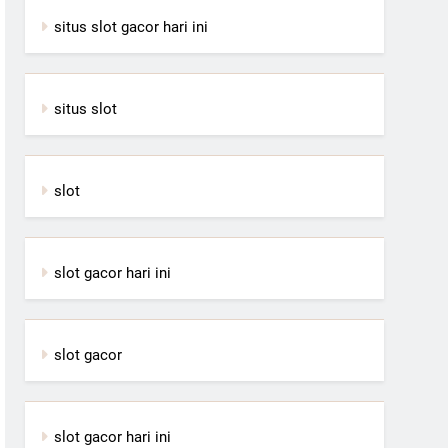
situs slot gacor hari ini
situs slot
slot
slot gacor hari ini
slot gacor
slot gacor hari ini