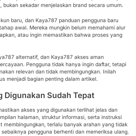
s, bukan sekadar menjelaskan brand secara umum.
 akun baru, dan Kaya787 panduan pengguna baru
tahap awal. Mereka mungkin belum memahami alur
iapkan, atau ingin memastikan bahwa proses yang
 Kaya787 alternatif, dan Kaya787 akses aman
rcayaan. Pengguna tidak hanya ingin daftar, tetapi
unakan relevan dan tidak membingungkan. Inilah
menjadi bagian penting dalam artikel.
g Digunakan Sudah Tepat
stikan akses yang digunakan terlihat jelas dan
ilan halaman, struktur informasi, serta instruksi
at membingungkan, terlalu banyak arahan yang tidak
n, sebaiknya pengguna berhenti dan memeriksa ulang.