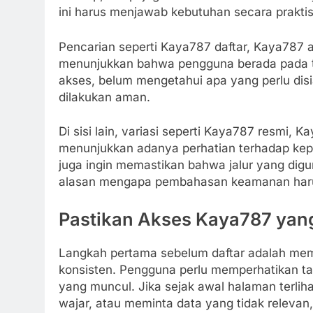
ini harus menjawab kebutuhan secara prakti
Pencarian seperti Kaya787 daftar, Kaya787
menunjukkan bahwa pengguna berada pada 
akses, belum mengetahui apa yang perlu dis
dilakukan aman.
Di sisi lain, variasi seperti Kaya787 resmi,
menunjukkan adanya perhatian terhadap kepe
juga ingin memastikan bahwa jalur yang dig
alasan mengapa pembahasan keamanan harus 
Pastikan Akses Kaya787 yan
Langkah pertama sebelum daftar adalah mema
konsisten. Pengguna perlu memperhatikan tamp
yang muncul. Jika sejak awal halaman terlih
wajar, atau meminta data yang tidak releva