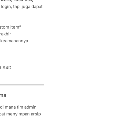
gin, tapi juga dapat
stom Item”
rakhir
uk keamanannya
ARIS4D
ama
 di mana tim admin
pat menyimpan arsip