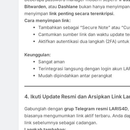
Bitwarden
, atau
Dashlane
bukan hanya menyimpan lo
menyimpan
link penting secara terenkripsi
.
Cara menyimpan link:
Tambahkan sebagai “Secure Note” atau “Cu
Cantumkan sumber link dan waktu update te
Aktifkan autentikasi dua langkah (2FA) unt
Keunggulan:
Sangat aman
Terintegrasi langsung dengan login akun L
Mudah dipindahkan antar perangkat
4. Ikuti Update Resmi dan Arsipkan Link L
Gabunglah dengan
grup Telegram resmi LARIS4D
,
biasanya mengumumkan link aktif terbaru. Anda da
link sebelumnya sebagai cadangan.
Langkah tambahan: