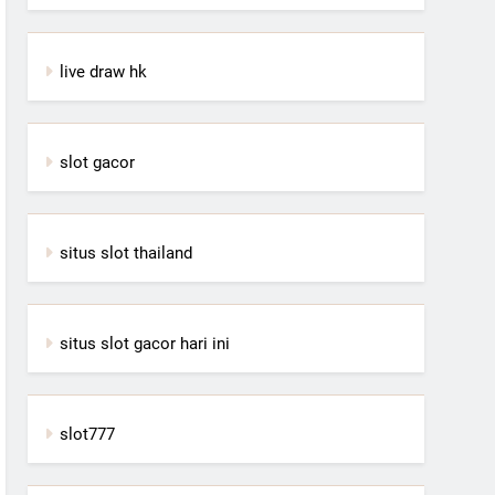
live draw hk
slot gacor
situs slot thailand
situs slot gacor hari ini
slot777