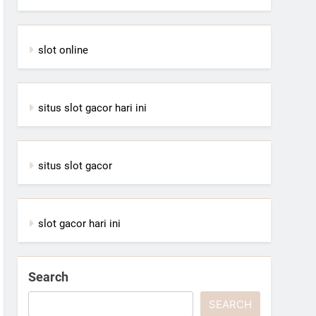
slot online
situs slot gacor hari ini
situs slot gacor
slot gacor hari ini
Search
SEARCH