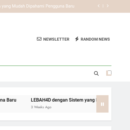
 yang Mudah Dipahami Pengguna Baru
 yang Mudah Dipahami Pengguna Baru
atform Digital dengan Akses Fleksibel
NEWSLETTER
RANDOM NEWS
ang Lebih Terorganisir dan Terkendali
 yang Mudah Dipahami Pengguna Baru
ned Mom. Sumber Inspirasi Untuk Para Ibu.
 yang Mudah Dipahami Pengguna Baru
atform Digital dengan Akses Fleksibel
LEBAH4D dengan Sistem yang Mudah Dipahami Penggu
3 Weeks Ago