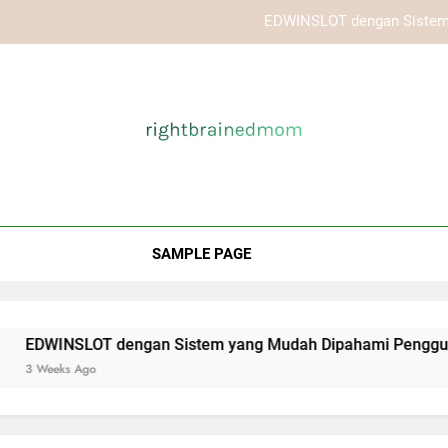
EDWINSLOT dengan Sistem
LEBAH4D dengan Sistem
KAYA787 sebagai Pilihan Pl
LEBAH4D untuk Mendukung Aktivitas Digital y
ht Brained Mom
EDWINSLOT dengan Sistem
ps Parenting, Kreatifitas, Dan Inspirasi Hidup Dari Right Brai
LEBAH4D dengan Sistem
SAMPLE PAGE
KAYA787 sebagai Pilihan Pl
NSLOT dengan Sistem yang Mudah Dipahami Pengguna Baru
s Ago