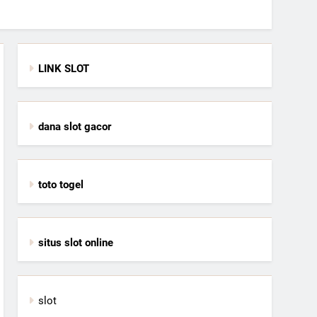
LINK SLOT
dana slot gacor
toto togel
situs slot online
slot