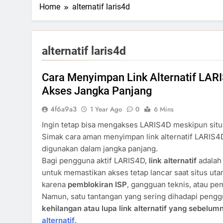
Home
alternatif laris4d
alternatif laris4d
Cara Menyimpan Link Alternatif LAR
Akses Jangka Panjang
4f6a9a3
1 Year Ago
0
6 Mins
Ingin tetap bisa mengakses LARIS4D meskipun situ
Simak cara aman menyimpan link alternatif LARIS4D
digunakan dalam jangka panjang.
Bagi pengguna aktif LARIS4D,
link alternatif
adalah
untuk memastikan akses tetap lancar saat situs uta
karena
pemblokiran ISP
, gangguan teknis, atau pe
Namun, satu tantangan yang sering dihadapi pengg
kehilangan atau lupa link alternatif yang sebelu
alternatif
.