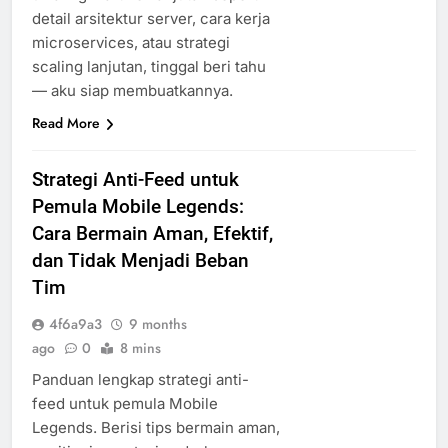
detail arsitektur server, cara kerja
microservices, atau strategi
scaling lanjutan, tinggal beri tahu
— aku siap membuatkannya.
Read More
Strategi Anti-Feed untuk
Pemula Mobile Legends:
Cara Bermain Aman, Efektif,
dan Tidak Menjadi Beban
Tim
4f6a9a3
9 months
ago
0
8 mins
Panduan lengkap strategi anti-
feed untuk pemula Mobile
Legends. Berisi tips bermain aman,