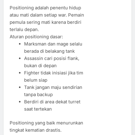
Positioning adalah penentu hidup
atau mati dalam setiap war. Pemain
pemula sering mati karena berdiri
terlalu depan.
Aturan positioning dasar:
Marksman dan mage selalu
berada di belakang tank
Assassin cari posisi flank,
bukan di depan
Fighter tidak inisiasi jika tim
belum siap
Tank jangan maju sendirian
tanpa backup
Berdiri di area dekat turret
saat tertekan
Positioning yang baik menurunkan
tingkat kematian drastis.