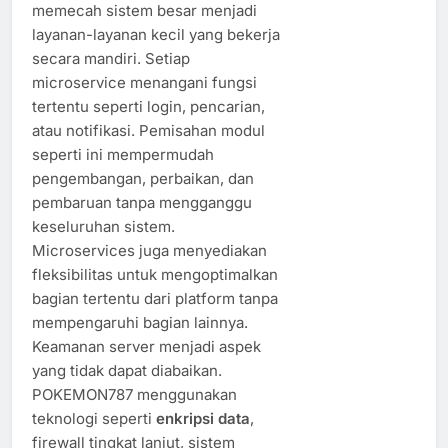
memecah sistem besar menjadi
layanan-layanan kecil yang bekerja
secara mandiri. Setiap
microservice menangani fungsi
tertentu seperti login, pencarian,
atau notifikasi. Pemisahan modul
seperti ini mempermudah
pengembangan, perbaikan, dan
pembaruan tanpa mengganggu
keseluruhan sistem.
Microservices juga menyediakan
fleksibilitas untuk mengoptimalkan
bagian tertentu dari platform tanpa
mempengaruhi bagian lainnya.
Keamanan server menjadi aspek
yang tidak dapat diabaikan.
POKEMON787 menggunakan
teknologi seperti
enkripsi data
,
firewall tingkat lanjut, sistem