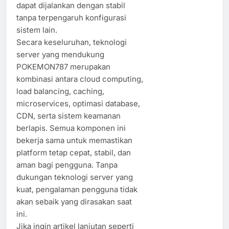
dapat dijalankan dengan stabil
tanpa terpengaruh konfigurasi
sistem lain.
Secara keseluruhan, teknologi
server yang mendukung
POKEMON787 merupakan
kombinasi antara cloud computing,
load balancing, caching,
microservices, optimasi database,
CDN, serta sistem keamanan
berlapis. Semua komponen ini
bekerja sama untuk memastikan
platform tetap cepat, stabil, dan
aman bagi pengguna. Tanpa
dukungan teknologi server yang
kuat, pengalaman pengguna tidak
akan sebaik yang dirasakan saat
ini.
Jika ingin artikel lanjutan seperti