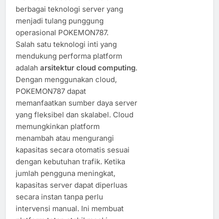
berbagai teknologi server yang
menjadi tulang punggung
operasional POKEMON787.
Salah satu teknologi inti yang
mendukung performa platform
adalah
arsitektur cloud computing
.
Dengan menggunakan cloud,
POKEMON787 dapat
memanfaatkan sumber daya server
yang fleksibel dan skalabel. Cloud
memungkinkan platform
menambah atau mengurangi
kapasitas secara otomatis sesuai
dengan kebutuhan trafik. Ketika
jumlah pengguna meningkat,
kapasitas server dapat diperluas
secara instan tanpa perlu
intervensi manual. Ini membuat