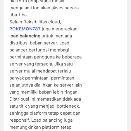
platform tetap stabil meski
mengalami lonjakan akses secara
tiba-tiba.
Selain fleksibilitas cloud,
POKEMON787
juga menerapkan
load balancing
untuk menjaga
distribusi beban server. Load
balancer berfungsi membagi
permintaan pengguna ke beberapa
server yang tersedia. Jika satu
server mulai mendapat terlalu
banyak permintaan, permintaan
selanjutnya dialihkan ke server lain
yang memiliki beban lebih ringan.
Distribusi ini memastikan tidak ada
satu titik yang menjadi bottleneck,
sehingga platform tetap cepat dan
responsif. Load balancing juga
memungkinkan platform tetap