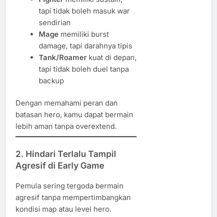
tapi tidak boleh masuk war
sendirian
Mage
memiliki burst
damage, tapi darahnya tipis
Tank/Roamer
kuat di depan,
tapi tidak boleh duel tanpa
backup
Dengan memahami peran dan
batasan hero, kamu dapat bermain
lebih aman tanpa overextend.
2. Hindari Terlalu Tampil
Agresif di Early Game
Pemula sering tergoda bermain
agresif tanpa mempertimbangkan
kondisi map atau level hero.