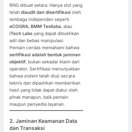
RNG dibuat setara. Hanya slot yang
telah
diaudit dan disertifikasi
oleh
lembaga independen seperti
eCOGRA
,
BMM Testlabs
, atau
iTech Labs
yang dapat dibuktikan
adil dan bebas manipulasi.
Pemain cerdas memahami bahwa
sertifikasi adalah bentuk jaminan
objektif
, bukan sekadar klaim dari
operator. Sertifikasi menunjukkan
bahwa sistem telah diuji secara
teknis dan dipastikan memberikan
hasil yang tidak dapat diatur oleh
pihak manapun, baik pemain
maupun penyedia layanan.
2. Jaminan Keamanan Data
dan Transaksi