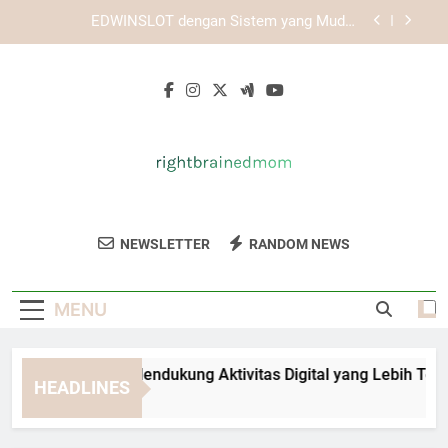
Skip
LEBAH4D dengan Sistem yang Mudah Dipahami
to
Pengguna Baru
content
KAYA787 sebagai Pilihan Platform Digital dengan
Akses Fleksibel
LEBAH4D untuk Mendukung Aktivitas Digital yang
Lebih Terorganisir dan Terkendali
EDWINSLOT dengan Sistem yang Mudah
Dipahami Pengguna Baru
LEBAH4D dengan Sistem yang Mudah Dipahami
Pengguna Baru
Right Brained
Temukan Tips Parenting, Kreatifitas, Dan
KAYA787 sebagai Pilihan Platform Digital dengan
NEWSLETTER
RANDOM NEWS
Mom
Akses Fleksibel
Inspirasi Hidup Dari Right Brained Mom.
Sumber Inspirasi Untuk Para Ibu.
MENU
BAH4D untuk Mendukung Aktivitas Digital yang Lebih Terorgan
HEADLINES
Weeks Ago