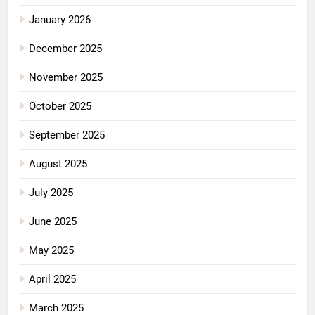
January 2026
December 2025
November 2025
October 2025
September 2025
August 2025
July 2025
June 2025
May 2025
April 2025
March 2025