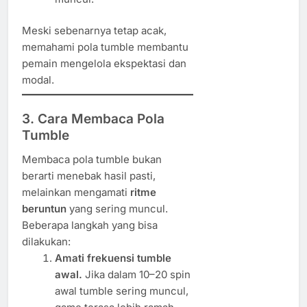
Meski sebenarnya tetap acak,
memahami pola tumble membantu
pemain mengelola ekspektasi dan
modal.
3. Cara Membaca Pola
Tumble
Membaca pola tumble bukan
berarti menebak hasil pasti,
melainkan mengamati
ritme
beruntun
yang sering muncul.
Beberapa langkah yang bisa
dilakukan:
Amati frekuensi tumble
awal.
Jika dalam 10–20 spin
awal tumble sering muncul,