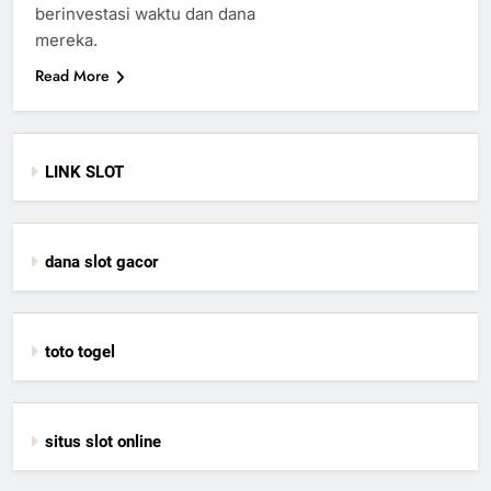
berinvestasi waktu dan dana
mereka.
Read More
LINK SLOT
dana slot gacor
toto togel
situs slot online