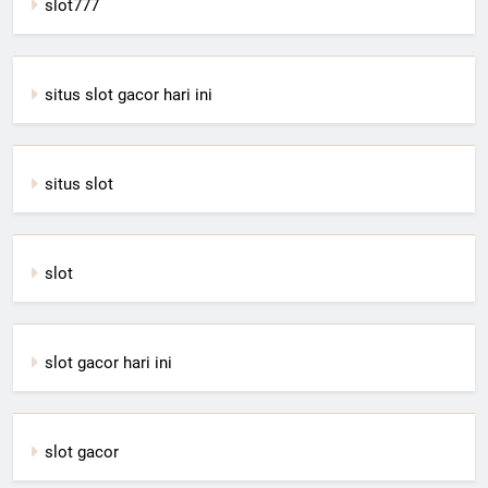
slot777
situs slot gacor hari ini
situs slot
slot
slot gacor hari ini
slot gacor