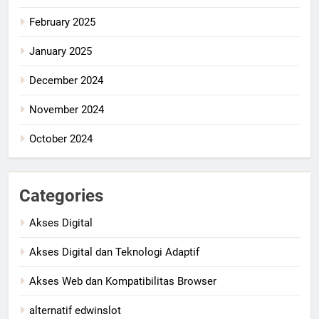
February 2025
January 2025
December 2024
November 2024
October 2024
Categories
Akses Digital
Akses Digital dan Teknologi Adaptif
Akses Web dan Kompatibilitas Browser
alternatif edwinslot