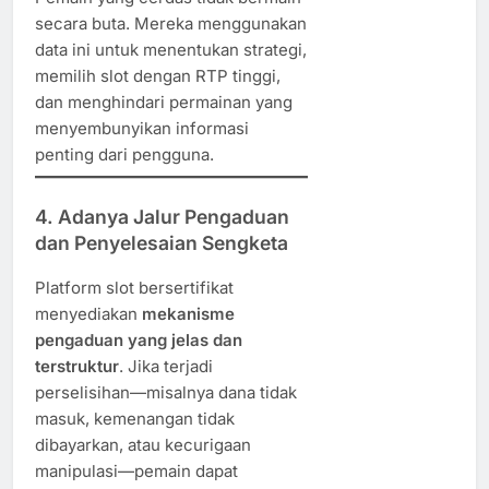
secara buta. Mereka menggunakan
data ini untuk menentukan strategi,
memilih slot dengan RTP tinggi,
dan menghindari permainan yang
menyembunyikan informasi
penting dari pengguna.
4. Adanya Jalur Pengaduan
dan Penyelesaian Sengketa
Platform slot bersertifikat
menyediakan
mekanisme
pengaduan yang jelas dan
terstruktur
. Jika terjadi
perselisihan—misalnya dana tidak
masuk, kemenangan tidak
dibayarkan, atau kecurigaan
manipulasi—pemain dapat