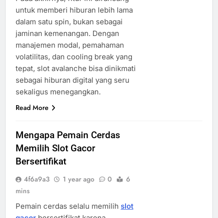
untuk memberi hiburan lebih lama
dalam satu spin, bukan sebagai
jaminan kemenangan. Dengan
manajemen modal, pemahaman
volatilitas, dan cooling break yang
tepat, slot avalanche bisa dinikmati
sebagai hiburan digital yang seru
sekaligus menegangkan.
Read More
Mengapa Pemain Cerdas
Memilih Slot Gacor
Bersertifikat
4f6a9a3
1 year ago
0
6
mins
Pemain cerdas selalu memilih
slot
gacor
bersertifikat karena