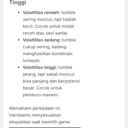
Tinggi
Volatilitas rendah:
tumble
sering muncul, tapi hadiah
kecil. Cocok untuk modal
receh atau sesi santai.
Volatilitas sedang:
tumble
cukup sering, kadang
menghasilkan kombinasi
lumayan.
Volatilitas tinggi:
tumble
jarang, tapi sekali muncul
bisa panjang dan berpotensi
besar. Cocok untuk
pemburu maxwin.
Memahami perbedaan ini
membantu menyesuaikan
ekspektasi saat memilih game.