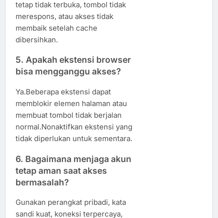
tetap tidak terbuka, tombol tidak
merespons, atau akses tidak
membaik setelah cache
dibersihkan.
5. Apakah ekstensi browser
bisa mengganggu akses?
Ya.Beberapa ekstensi dapat
memblokir elemen halaman atau
membuat tombol tidak berjalan
normal.Nonaktifkan ekstensi yang
tidak diperlukan untuk sementara.
6. Bagaimana menjaga akun
tetap aman saat akses
bermasalah?
Gunakan perangkat pribadi, kata
sandi kuat, koneksi terpercaya,