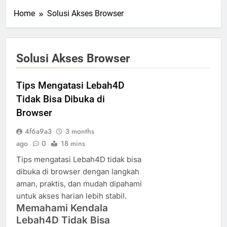
Home
Solusi Akses Browser
Solusi Akses Browser
Tips Mengatasi Lebah4D
Tidak Bisa Dibuka di
Browser
4f6a9a3
3 months
ago
0
18 mins
Tips mengatasi Lebah4D tidak bisa
dibuka di browser dengan langkah
aman, praktis, dan mudah dipahami
untuk akses harian lebih stabil.
Memahami Kendala
Lebah4D Tidak Bisa