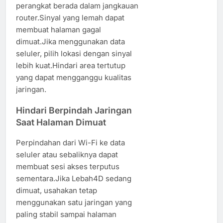
perangkat berada dalam jangkauan
router.Sinyal yang lemah dapat
membuat halaman gagal
dimuat.Jika menggunakan data
seluler, pilih lokasi dengan sinyal
lebih kuat.Hindari area tertutup
yang dapat mengganggu kualitas
jaringan.
Hindari Berpindah Jaringan
Saat Halaman Dimuat
Perpindahan dari Wi-Fi ke data
seluler atau sebaliknya dapat
membuat sesi akses terputus
sementara.Jika Lebah4D sedang
dimuat, usahakan tetap
menggunakan satu jaringan yang
paling stabil sampai halaman