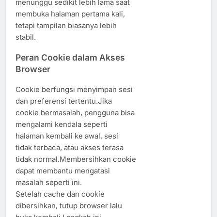
menunggu sedikit lebih lama saat
membuka halaman pertama kali,
tetapi tampilan biasanya lebih
stabil.
Peran Cookie dalam Akses
Browser
Cookie berfungsi menyimpan sesi
dan preferensi tertentu.Jika
cookie bermasalah, pengguna bisa
mengalami kendala seperti
halaman kembali ke awal, sesi
tidak terbaca, atau akses terasa
tidak normal.Membersihkan cookie
dapat membantu mengatasi
masalah seperti ini.
Setelah cache dan cookie
dibersihkan, tutup browser lalu