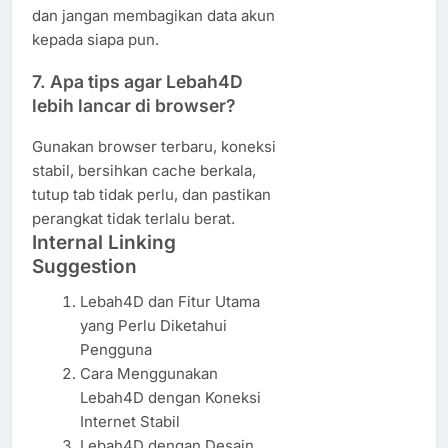
dan jangan membagikan data akun
kepada siapa pun.
7. Apa tips agar Lebah4D
lebih lancar di browser?
Gunakan browser terbaru, koneksi
stabil, bersihkan cache berkala,
tutup tab tidak perlu, dan pastikan
perangkat tidak terlalu berat.
Internal Linking
Suggestion
Lebah4D dan Fitur Utama
yang Perlu Diketahui
Pengguna
Cara Menggunakan
Lebah4D dengan Koneksi
Internet Stabil
Lebah4D dengan Desain