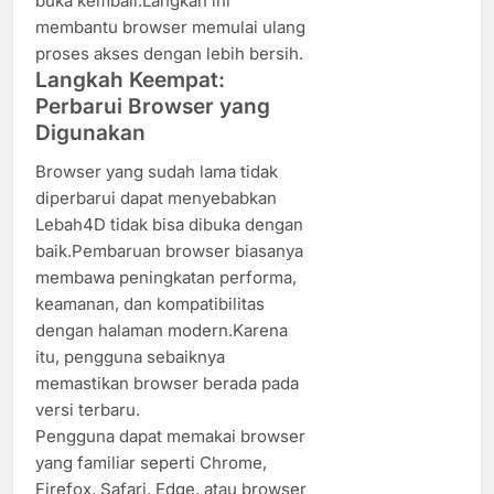
buka kembali.Langkah ini
membantu browser memulai ulang
proses akses dengan lebih bersih.
Langkah Keempat:
Perbarui Browser yang
Digunakan
Browser yang sudah lama tidak
diperbarui dapat menyebabkan
Lebah4D tidak bisa dibuka dengan
baik.Pembaruan browser biasanya
membawa peningkatan performa,
keamanan, dan kompatibilitas
dengan halaman modern.Karena
itu, pengguna sebaiknya
memastikan browser berada pada
versi terbaru.
Pengguna dapat memakai browser
yang familiar seperti Chrome,
Firefox, Safari, Edge, atau browser