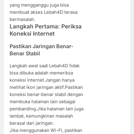
yang mengganggu juga bisa
membuat akses Lebah4D terasa
bermasalah.
Langkah Pertama: Periksa
Koneksi Internet
Pastikan Jaringan Benar-
Benar Stabil
Langkah awal saat Lebah4D tidak
bisa dibuka adalah memeriksa
koneksi internet.Jangan hanya
melihat ikon jaringan aktif.Pastikan
koneksi benar-benar stabil dengan
membuka halaman lain sebagai
pembanding.Jika halaman lain juga
lambat, kemungkinan masalah
berasal dari jaringan.
Jika menggunakan Wi-Fi, pastikan