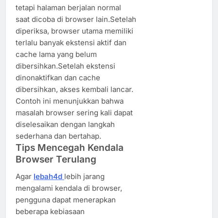
tetapi halaman berjalan normal
saat dicoba di browser lain.Setelah
diperiksa, browser utama memiliki
terlalu banyak ekstensi aktif dan
cache lama yang belum
dibersihkan.Setelah ekstensi
dinonaktifkan dan cache
dibersihkan, akses kembali lancar.
Contoh ini menunjukkan bahwa
masalah browser sering kali dapat
diselesaikan dengan langkah
sederhana dan bertahap.
Tips Mencegah Kendala
Browser Terulang
Agar
lebah4d
lebih jarang
mengalami kendala di browser,
pengguna dapat menerapkan
beberapa kebiasaan