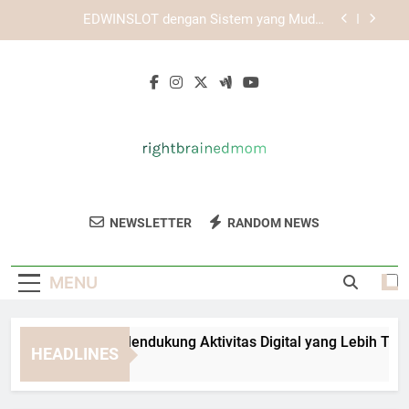
Skip
LEBAH4D dengan Sistem yang Mudah Dipahami
to
Pengguna Baru
content
KAYA787 sebagai Pilihan Platform Digital dengan
Akses Fleksibel
LEBAH4D untuk Mendukung Aktivitas Digital yang
Lebih Terorganisir dan Terkendali
EDWINSLOT dengan Sistem yang Mudah
Dipahami Pengguna Baru
LEBAH4D dengan Sistem yang Mudah Dipahami
Pengguna Baru
Right Brained
Temukan Tips Parenting, Kreatifitas, Dan
KAYA787 sebagai Pilihan Platform Digital dengan
NEWSLETTER
RANDOM NEWS
Mom
Akses Fleksibel
Inspirasi Hidup Dari Right Brained Mom.
Sumber Inspirasi Untuk Para Ibu.
MENU
BAH4D untuk Mendukung Aktivitas Digital yang Lebih Terorgan
HEADLINES
Weeks Ago