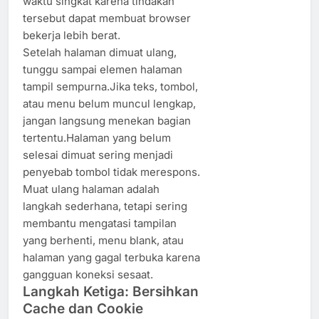
waktu singkat karena tindakan
tersebut dapat membuat browser
bekerja lebih berat.
Setelah halaman dimuat ulang,
tunggu sampai elemen halaman
tampil sempurna.Jika teks, tombol,
atau menu belum muncul lengkap,
jangan langsung menekan bagian
tertentu.Halaman yang belum
selesai dimuat sering menjadi
penyebab tombol tidak merespons.
Muat ulang halaman adalah
langkah sederhana, tetapi sering
membantu mengatasi tampilan
yang berhenti, menu blank, atau
halaman yang gagal terbuka karena
gangguan koneksi sesaat.
Langkah Ketiga: Bersihkan
Cache dan Cookie