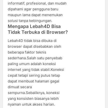
informatif, profesional, dan mudah
dipahami agar pengguna baru
maupun lama dapat menemukan
solusi tanpa kebingungan.
Mengapa Lebah4D Bisa
Tidak Terbuka di Browser?
Lebah4D tidak bisa dibuka di
browser dapat disebabkan oleh
beberapa faktor teknis
sederhana.Salah satu penyebab
paling umum adalah koneksi
internet yang tidak stabil.Koneksi
cepat tetapi sering putus tetap
dapat membuat halaman gagal
dimuat secara
sempurna.Sebaliknya, koneksi
yang konsisten biasanya lebih
nyaman untuk akses harian.