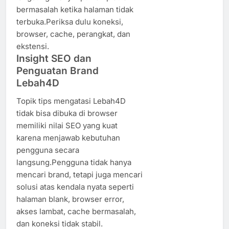
bermasalah ketika halaman tidak
terbuka.Periksa dulu koneksi,
browser, cache, perangkat, dan
ekstensi.
Insight SEO dan
Penguatan Brand
Lebah4D
Topik tips mengatasi Lebah4D
tidak bisa dibuka di browser
memiliki nilai SEO yang kuat
karena menjawab kebutuhan
pengguna secara
langsung.Pengguna tidak hanya
mencari brand, tetapi juga mencari
solusi atas kendala nyata seperti
halaman blank, browser error,
akses lambat, cache bermasalah,
dan koneksi tidak stabil.