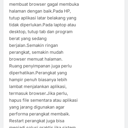
membuat browser gagal membuka
halaman dengan baik.Pada HP,
tutup aplikasi latar belakang yang
tidak diperlukan.Pada laptop atau
desktop, tutup tab dan program
berat yang sedang
berjalan.Semakin ringan
perangkat, semakin mudah
browser memuat halaman.
Ruang penyimpanan juga perlu
diperhatikan.Perangkat yang
hampir penuh biasanya lebih
lambat menjalankan aplikasi,
termasuk browser.Jika perlu,
hapus file sementara atau aplikasi
yang jarang digunakan agar
performa perangkat membaik.
Restart perangkat juga bisa
menjadi solusi praktis jika sistem