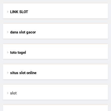
LINK SLOT
dana slot gacor
toto togel
situs slot online
slot