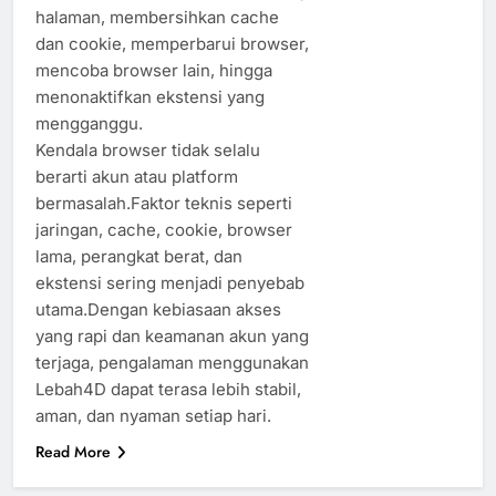
halaman, membersihkan cache
dan cookie, memperbarui browser,
mencoba browser lain, hingga
menonaktifkan ekstensi yang
mengganggu.
Kendala browser tidak selalu
berarti akun atau platform
bermasalah.Faktor teknis seperti
jaringan, cache, cookie, browser
lama, perangkat berat, dan
ekstensi sering menjadi penyebab
utama.Dengan kebiasaan akses
yang rapi dan keamanan akun yang
terjaga, pengalaman menggunakan
Lebah4D dapat terasa lebih stabil,
aman, dan nyaman setiap hari.
Read More