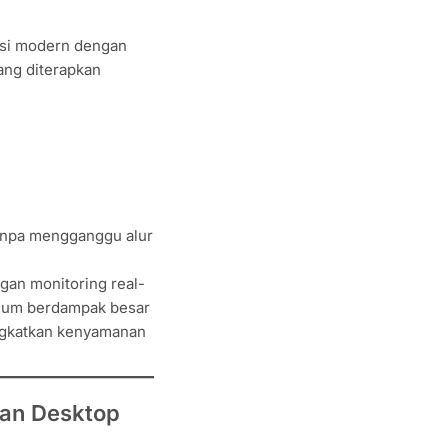
asi modern dengan
ang diterapkan
 tanpa mengganggu alur
ngan monitoring real-
lum berdampak besar
ingkatkan kenyamanan
dan Desktop