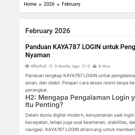
Home
2026
February
February 2026
Panduan KAYA787 LOGIN untuk Peng
Nyaman
4f6a9a3
5 Months Ago
0
8 Mins
Panduan lengkap KAYA787 LOGIN untuk pengalaman
aman, dan stabil. Pelajari cara akses resmi tanpa k
perangkat.
H2: Mengapa Pengalaman Login 
Itu Penting?
Dalam dunia digital modern, kenyamanan saat login
kecepatan, tetapi juga soal keamanan, stabilitas, 
navigasi. KAYA787 LOGIN dirancang untuk member