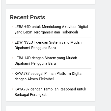
Recent Posts
LEBAH4D untuk Mendukung Aktivitas Digital
yang Lebih Terorganisir dan Terkendali
EDWINSLOT dengan Sistem yang Mudah
Dipahami Pengguna Baru
LEBAH4D dengan Sistem yang Mudah
Dipahami Pengguna Baru
KAYA787 sebagai Pilihan Platform Digital
dengan Akses Fleksibel
KAYA787 dengan Tampilan Responsif untuk
Berbagai Perangkat