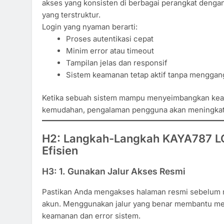
akses yang konsisten di berbagai perangkat denga
yang terstruktur.
Login yang nyaman berarti:
Proses autentikasi cepat
Minim error atau timeout
Tampilan jelas dan responsif
Sistem keamanan tetap aktif tanpa mengga
Ketika sebuah sistem mampu menyeimbangkan ke
kemudahan, pengalaman pengguna akan meningkat s
H2: Langkah-Langkah KAYA787 L
Efisien
H3: 1. Gunakan Jalur Akses Resmi
Pastikan Anda mengakses halaman resmi sebelum
akun. Menggunakan jalur yang benar membantu men
keamanan dan error sistem.