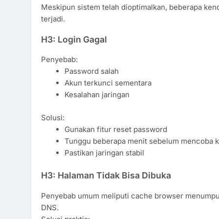
Meskipun sistem telah dioptimalkan, beberapa kend
terjadi.
H3: Login Gagal
Penyebab:
Password salah
Akun terkunci sementara
Kesalahan jaringan
Solusi:
Gunakan fitur reset password
Tunggu beberapa menit sebelum mencoba k
Pastikan jaringan stabil
H3: Halaman Tidak Bisa Dibuka
Penyebab umum meliputi cache browser menumpu
DNS.