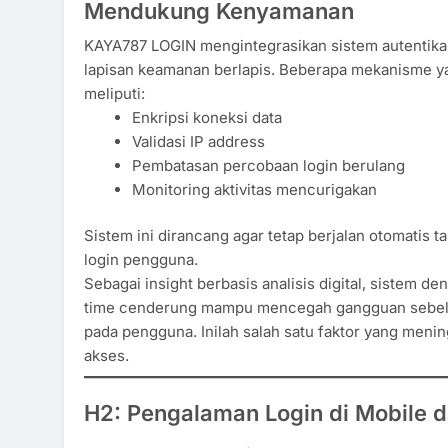
Mendukung Kenyamanan
KAYA787 LOGIN mengintegrasikan sistem autentik
lapisan keamanan berlapis. Beberapa mekanisme y
meliputi:
Enkripsi koneksi data
Validasi IP address
Pembatasan percobaan login berulang
Monitoring aktivitas mencurigakan
Sistem ini dirancang agar tetap berjalan otomatis
login pengguna.
Sebagai insight berbasis analisis digital, sistem de
time cenderung mampu mencegah gangguan sebe
pada pengguna. Inilah salah satu faktor yang men
akses.
H2: Pengalaman Login di Mobile 