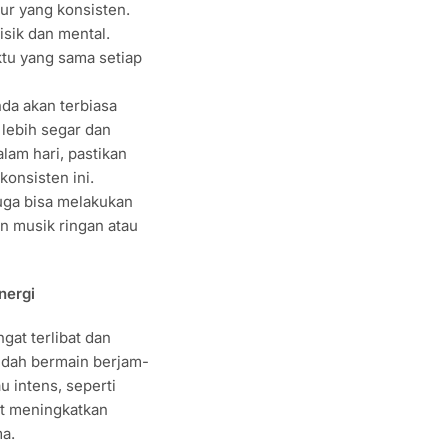
dur yang konsisten.
isik dan mental.
ktu yang sama setiap
nda akan terbiasa
 lebih segar dan
lam hari, pastikan
onsisten ini.
uga bisa melakukan
an musik ringan atau
nergi
at terlibat dan
sudah bermain berjam-
 intens, seperti
at meningkatkan
ma.