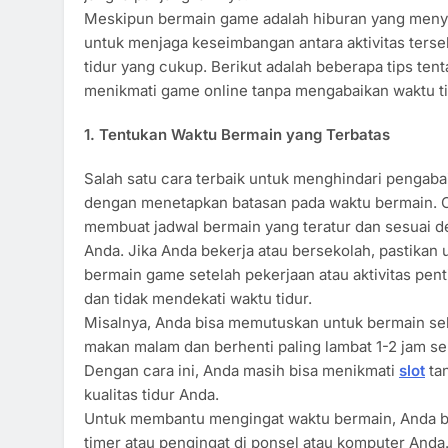
Meskipun bermain game adalah hiburan yang meny
untuk menjaga keseimbangan antara aktivitas ters
tidur yang cukup. Berikut adalah beberapa tips ten
menikmati game online tanpa mengabaikan waktu ti
1.
Tentukan Waktu Bermain yang Terbatas
Salah satu cara terbaik untuk menghindari pengaba
dengan menetapkan batasan pada waktu bermain. 
membuat jadwal bermain yang teratur dan sesuai de
Anda. Jika Anda bekerja atau bersekolah, pastikan
bermain game setelah pekerjaan atau aktivitas penti
dan tidak mendekati waktu tidur.
Misalnya, Anda bisa memutuskan untuk bermain sel
makan malam dan berhenti paling lambat 1-2 jam se
Dengan cara ini, Anda masih bisa menikmati
slot
ta
kualitas tidur Anda.
Untuk membantu mengingat waktu bermain, Anda 
timer atau pengingat di ponsel atau komputer Anda.