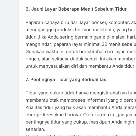
6.
Jauhi Layar Beberapa Menit Sebelum Tidur
Paparan cahaya biru dari layar ponsel, komputer, a
mengganggu produksi hormon melatonin, yang berp
tidur. Jika Anda sering bermain game di malam hari
menghindari paparan layar minimal 30 menit sebelu
Gunakan waktu ini untuk beristirahat dari layar, m
ringan, atau sekadar duduk santai. Ini akan member
untuk menyesuaikan diri dan membantu Anda tidur 
7.
Pentingnya Tidur yang Berkualitas
Tidur yang cukup tidak hanya mengistirahatkan tubu
membantu otak memproses informasi yang diperole
Kualitas tidur yang baik akan membantu Anda meras
energik keesokan harinya. Oleh karena itu, jangan
pentingnya tidur yang cukup, meskipun Anda ingi
seharian.