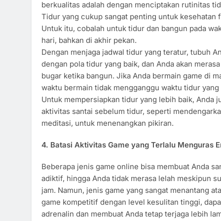
berkualitas adalah dengan menciptakan rutinitas ti
Tidur yang cukup sangat penting untuk kesehatan f
Untuk itu, cobalah untuk tidur dan bangun pada wa
hari, bahkan di akhir pekan.
Dengan menjaga jadwal tidur yang teratur, tubuh A
dengan pola tidur yang baik, dan Anda akan merasa
bugar ketika bangun. Jika Anda bermain game di ma
waktu bermain tidak mengganggu waktu tidur yang k
Untuk mempersiapkan tidur yang lebih baik, Anda j
aktivitas santai sebelum tidur, seperti mendengark
meditasi, untuk menenangkan pikiran.
4.
Batasi Aktivitas Game yang Terlalu Menguras E
Beberapa jenis game online bisa membuat Anda sang
adiktif, hingga Anda tidak merasa lelah meskipun 
jam. Namun, jenis game yang sangat menantang atau
game kompetitif dengan level kesulitan tinggi, dap
adrenalin dan membuat Anda tetap terjaga lebih la