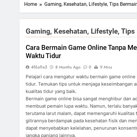
Home
Gaming, Kesehatan, Lifestyle, Tips Berma
Gaming, Kesehatan, Lifestyle, Tip
Cara Bermain Game Online Tanpa M
Waktu Tidur
4f6a9a3
8 Months Ago
0
9 Mins
Pelajari cara mengatur waktu bermain game onlin
tidur. Temukan tips untuk menjaga keseimbangan a
kualitas tidur yang baik.
Bermain game online bisa sangat menghibur dan adik
membuat pemain lupa waktu. Namun, terlalu banya
terutama larut malam, dapat memengaruhi kualitas t
gilirannya berdampak pada kesehatan fisik dan ment
dapat menyebabkan kelelahan, penurunan konsentra
jangka panjang lainnya.