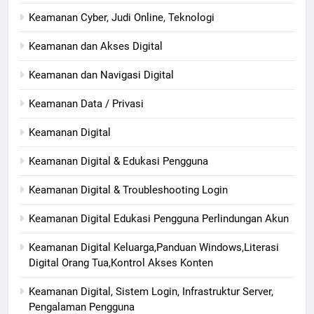
Keamanan Cyber, Judi Online, Teknologi
Keamanan dan Akses Digital
Keamanan dan Navigasi Digital
Keamanan Data / Privasi
Keamanan Digital
Keamanan Digital & Edukasi Pengguna
Keamanan Digital & Troubleshooting Login
Keamanan Digital Edukasi Pengguna Perlindungan Akun
Keamanan Digital Keluarga,Panduan Windows,Literasi
Digital Orang Tua,Kontrol Akses Konten
Keamanan Digital, Sistem Login, Infrastruktur Server,
Pengalaman Pengguna