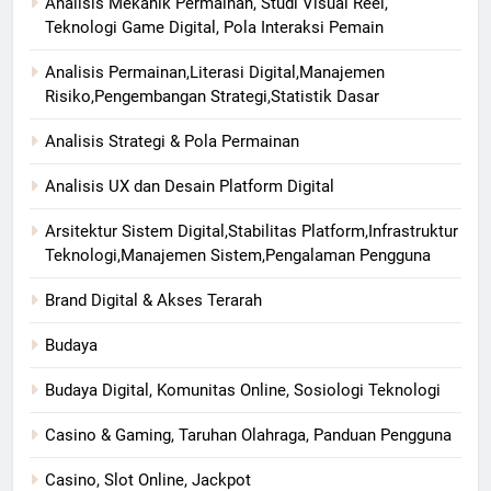
Analisis Mekanik Permainan, Studi Visual Reel,
Teknologi Game Digital, Pola Interaksi Pemain
Analisis Permainan,Literasi Digital,Manajemen
Risiko,Pengembangan Strategi,Statistik Dasar
Analisis Strategi & Pola Permainan
Analisis UX dan Desain Platform Digital
Arsitektur Sistem Digital,Stabilitas Platform,Infrastruktur
Teknologi,Manajemen Sistem,Pengalaman Pengguna
Brand Digital & Akses Terarah
Budaya
Budaya Digital, Komunitas Online, Sosiologi Teknologi
Casino & Gaming, Taruhan Olahraga, Panduan Pengguna
Casino, Slot Online, Jackpot