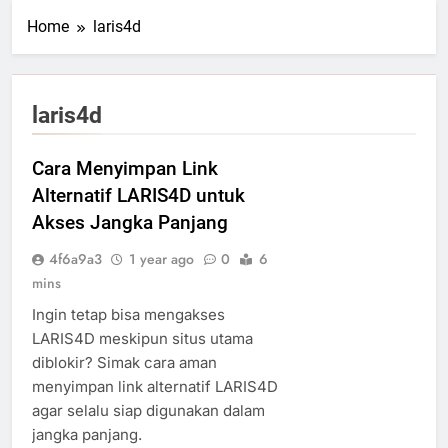
Home
laris4d
laris4d
Cara Menyimpan Link
Alternatif LARIS4D untuk
Akses Jangka Panjang
4f6a9a3
1 year ago
0
6
mins
Ingin tetap bisa mengakses
LARIS4D meskipun situs utama
diblokir? Simak cara aman
menyimpan link alternatif LARIS4D
agar selalu siap digunakan dalam
jangka panjang.