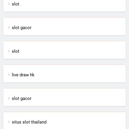
slot
slot gacor
slot
live draw hk
slot gacor
situs slot thailand