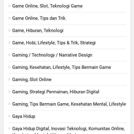
Game Online, Slot, Teknologi Game
Game Online, Tips dan Trik
Game, Hiburan, Teknologi
Game, Hobi, Lifestyle, Tips & Trik, Strategi
Gaming / Technology / Narrative Design
Gaming, Kesehatan, Lifestyle, Tips Bermain Game
Gaming, Slot Online
Gaming, Strategi Permainan, Hiburan Digital
Gaming, Tips Bermain Game, Kesehatan Mental, Lifestyle
Gaya Hidup
Gaya Hidup Digital, Inovasi Teknologi, Komunitas Online,