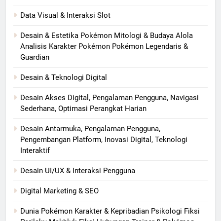
Data Visual & Interaksi Slot
Desain & Estetika Pokémon Mitologi & Budaya Alola
Analisis Karakter Pokémon Pokémon Legendaris &
Guardian
Desain & Teknologi Digital
Desain Akses Digital, Pengalaman Pengguna, Navigasi
Sederhana, Optimasi Perangkat Harian
Desain Antarmuka, Pengalaman Pengguna,
Pengembangan Platform, Inovasi Digital, Teknologi
Interaktif
Desain UI/UX & Interaksi Pengguna
Digital Marketing & SEO
Dunia Pokémon Karakter & Kepribadian Psikologi Fiksi