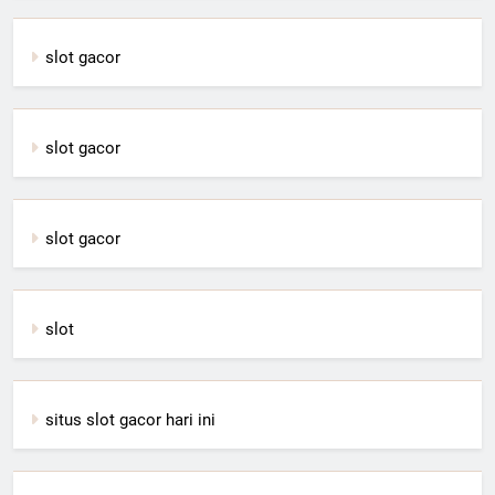
slot gacor
slot gacor
slot gacor
slot
situs slot gacor hari ini