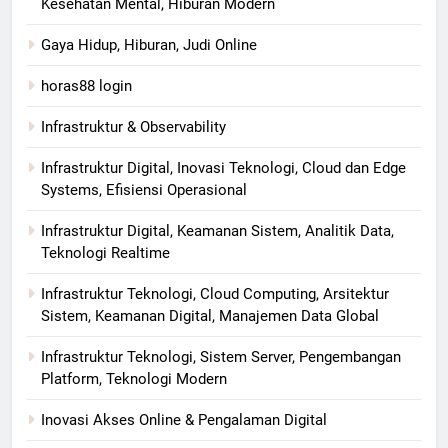
Kesehatan Mental, Hiburan Modern
Gaya Hidup, Hiburan, Judi Online
horas88 login
Infrastruktur & Observability
Infrastruktur Digital, Inovasi Teknologi, Cloud dan Edge
Systems, Efisiensi Operasional
Infrastruktur Digital, Keamanan Sistem, Analitik Data,
Teknologi Realtime
Infrastruktur Teknologi, Cloud Computing, Arsitektur
Sistem, Keamanan Digital, Manajemen Data Global
Infrastruktur Teknologi, Sistem Server, Pengembangan
Platform, Teknologi Modern
Inovasi Akses Online & Pengalaman Digital