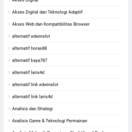
Akses Digital
Akses Digital dan Teknologi Adaptif
Akses Web dan Kompatibilitas Browser
alternatif edwinslot
alternatif horas88
alternatif kaya787
alternatif laris4d
alternatif link edwinslot
alternatif link laris4d
Analisis dan Strategi
Analisis Game & Teknologi Permainan