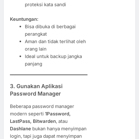
proteksi kata sandi
Keuntungan:
Bisa dibuka di berbagai
perangkat
Aman dan tidak terlihat oleh
orang lain
Ideal untuk backup jangka
panjang
3. Gunakan Aplikasi
Password Manager
Beberapa password manager
modern seperti
1Password,
LastPass, Bitwarden
, atau
Dashlane
bukan hanya menyimpan
login, tapi juga dapat menyimpan