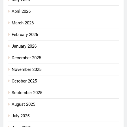
April 2026
March 2026
February 2026
January 2026
December 2025
November 2025
October 2025
September 2025
August 2025
July 2025