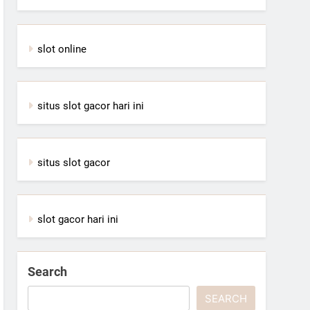
slot online
situs slot gacor hari ini
situs slot gacor
slot gacor hari ini
Search
SEARCH