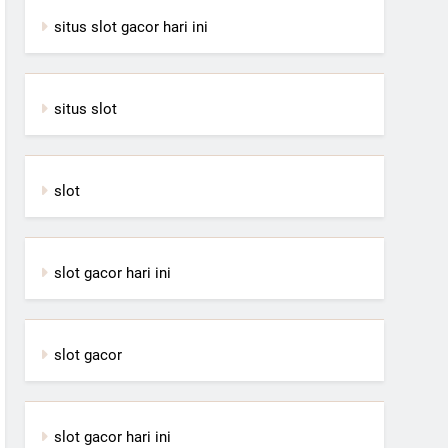
situs slot gacor hari ini
situs slot
slot
slot gacor hari ini
slot gacor
slot gacor hari ini