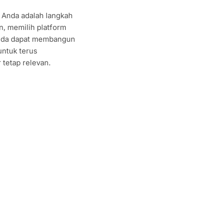
 Anda adalah langkah
n, memilih platform
 Anda dapat membangun
untuk terus
tetap relevan.