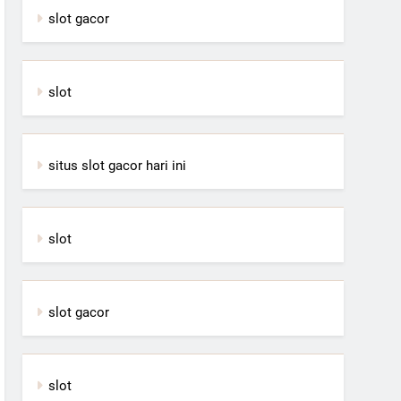
slot gacor
slot
situs slot gacor hari ini
slot
slot gacor
slot