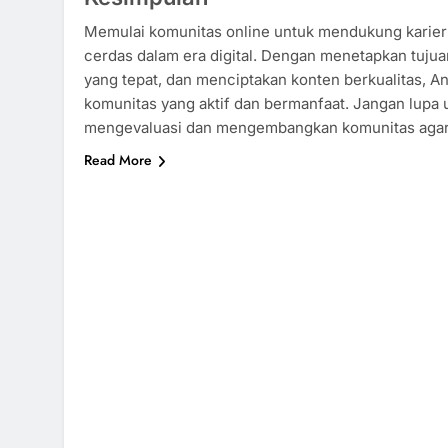
Memulai komunitas online untuk mendukung karier
cerdas dalam era digital. Dengan menetapkan tujua
yang tepat, dan menciptakan konten berkualitas,
komunitas yang aktif dan bermanfaat. Jangan lupa 
mengevaluasi dan mengembangkan komunitas agar 
Read More