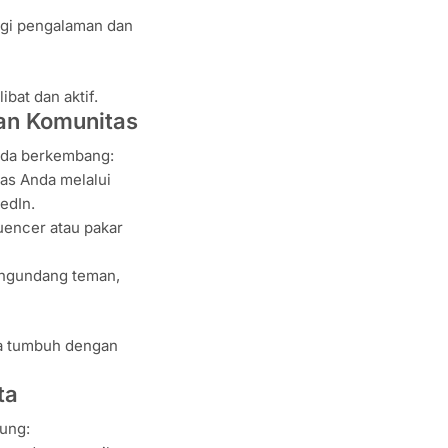
gi pengalaman dan
bat dan aktif.
an Komunitas
nda berkembang:
as Anda melalui
kedIn.
uencer atau pakar
ngundang teman,
a tumbuh dengan
ta
bung: