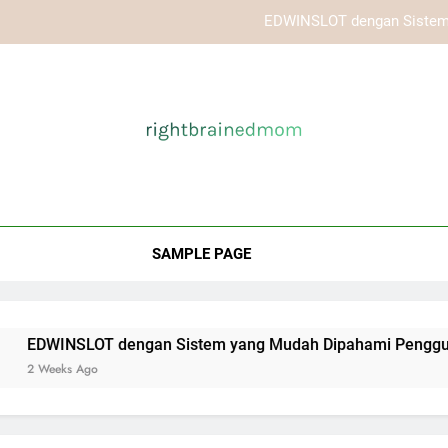
EDWINSLOT dengan Sistem
LEBAH4D dengan Sistem
KAYA787 sebagai Pilihan Pl
LEBAH4D untuk Mendukung Aktivitas Digital y
ht Brained Mom
EDWINSLOT dengan Sistem
ps Parenting, Kreatifitas, Dan Inspirasi Hidup Dari Right Brai
LEBAH4D dengan Sistem
SAMPLE PAGE
KAYA787 sebagai Pilihan Pl
OT dengan Sistem yang Mudah Dipahami Pengguna Baru
go