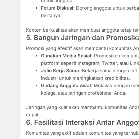
untuk anggota.
Forum Diskusi:
Dorong anggota untuk berba
bertanya.
Konten berkualitas akan membuat anggota tetap terli
5. Bangun Jaringan dan Promosik
Promosi yang efektif akan membantu komunitas A
Gunakan Media Sosial:
Promosikan komunit
platform seperti Instagram, Twitter, atau Lin
Jalin Kerja Sama:
Bekerja sama dengan infl
industri untuk meningkatkan kredibilitas.
Undang Anggota Awal:
Mulailah dengan me
kolega, atau jaringan profesional Anda.
Jaringan yang kuat akan membantu komunitas And
cepat.
6. Fasilitasi Interaksi Antar Anggo
Komunitas yang aktif adalah komunitas yang terhu