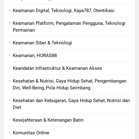
Keamanan Digital, Teknologi, Kaya787, Otentikasi
Keamanan Platform, Pengalaman Pengguna, Teknologi
Permainan
Keamanan Siber & Teknologi
Keamanan, HORAS88
Keandalan Infrastruktur & Keamanan Akses
Kesehatan & Nutrisi, Gaya Hidup Sehat, Pengembangan
Diri, Well-Being, Pola Hidup Seimbang
Kesehatan dan Kebugaran, Gaya Hidup Sehat, Nutrisi dan
Diet
Kesejahteraan & Ketenangan Batin
Komunitas Online