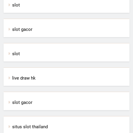
slot
slot gacor
slot
live draw hk
slot gacor
situs slot thailand