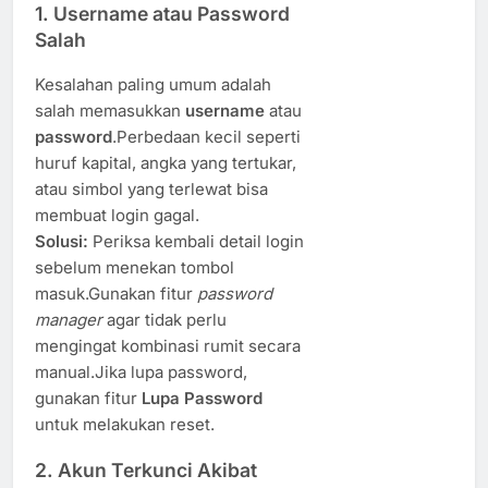
1. Username atau Password
Salah
Kesalahan paling umum adalah
salah memasukkan
username
atau
password
.Perbedaan kecil seperti
huruf kapital, angka yang tertukar,
atau simbol yang terlewat bisa
membuat login gagal.
Solusi:
Periksa kembali detail login
sebelum menekan tombol
masuk.Gunakan fitur
password
manager
agar tidak perlu
mengingat kombinasi rumit secara
manual.Jika lupa password,
gunakan fitur
Lupa Password
untuk melakukan reset.
2. Akun Terkunci Akibat