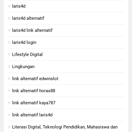
laris4d
laris4d alternatif
laris4d link alternatif
laris4d login
Lifestyle Digital
Lingkungan
link alternatif edwinslot
link alternatif horas88
link alternatif kaya787
link alternatif laris4d
Literasi Digital, Teknologi Pendidikan, Mahasiswa dan