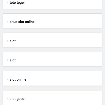
toto togel
situs slot online
slot
slot
slot online
slot gacor