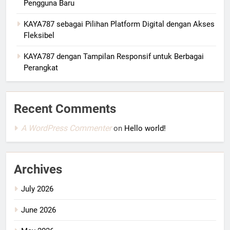
Pengguna Baru
KAYA787 sebagai Pilihan Platform Digital dengan Akses
Fleksibel
KAYA787 dengan Tampilan Responsif untuk Berbagai
Perangkat
Recent Comments
A WordPress Commenter
on
Hello world!
Archives
July 2026
June 2026