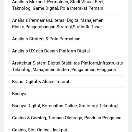
Analisis Mekanik Permainan, Studi Visual Reel,
Teknologi Game Digital, Pola Interaksi Pemain
Analisis Permainan,Literasi Digital,Manajemen
Risiko,Pengembangan Strategi,Statistik Dasar
Analisis Strategi & Pola Permainan
Analisis UX dan Desain Platform Digital
Arsitektur Sistem Digital,Stabilitas Platform,Infrastruktur
Teknologi,Manajemen Sistem,Pengalaman Pengguna
Brand Digital & Akses Terarah
Budaya
Budaya Digital, Komunitas Online, Sosiologi Teknologi
Casino & Gaming, Taruhan Olahraga, Panduan Pengguna
Casino, Slot Online, Jackpot