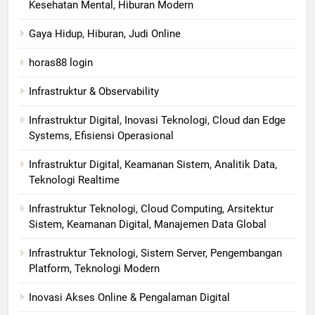
Kesehatan Mental, Hiburan Modern
Gaya Hidup, Hiburan, Judi Online
horas88 login
Infrastruktur & Observability
Infrastruktur Digital, Inovasi Teknologi, Cloud dan Edge
Systems, Efisiensi Operasional
Infrastruktur Digital, Keamanan Sistem, Analitik Data,
Teknologi Realtime
Infrastruktur Teknologi, Cloud Computing, Arsitektur
Sistem, Keamanan Digital, Manajemen Data Global
Infrastruktur Teknologi, Sistem Server, Pengembangan
Platform, Teknologi Modern
Inovasi Akses Online & Pengalaman Digital