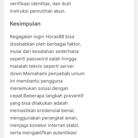
verifikasi identitas, dan ikuti
instruksi pemulihan akun.
Kesimpulan
Kegagalan login Horas88 bisa
disebabkan oleh berbagai faktor,
mulai dari kesalahan sederhana
seperti password salah hingga
masalah teknis seperti server
down.Memahami penyebab umum
ini membantu pengguna
menemukan solusi dengan
cepat.Beberapa langkah preventif
yang bisa dilakukan adalah
memastikan kredensial benar,
menggunakan perangkat aman,
menjaga koneksi internet stabil,
serta mengaktifkan autentikasi