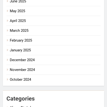
June 2025
May 2025
April 2025
March 2025
February 2025
January 2025
December 2024
November 2024
October 2024
Categories