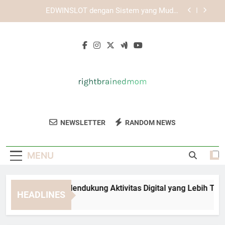
Skip
LEBAH4D dengan Sistem yang Mudah Dipahami
to
Pengguna Baru
content
KAYA787 sebagai Pilihan Platform Digital dengan
Akses Fleksibel
LEBAH4D untuk Mendukung Aktivitas Digital yang
Lebih Terorganisir dan Terkendali
EDWINSLOT dengan Sistem yang Mudah
Dipahami Pengguna Baru
LEBAH4D dengan Sistem yang Mudah Dipahami
Pengguna Baru
Right Brained
Temukan Tips Parenting, Kreatifitas, Dan
KAYA787 sebagai Pilihan Platform Digital dengan
NEWSLETTER
RANDOM NEWS
Mom
Akses Fleksibel
Inspirasi Hidup Dari Right Brained Mom.
Sumber Inspirasi Untuk Para Ibu.
MENU
BAH4D untuk Mendukung Aktivitas Digital yang Lebih Terorgan
HEADLINES
Weeks Ago