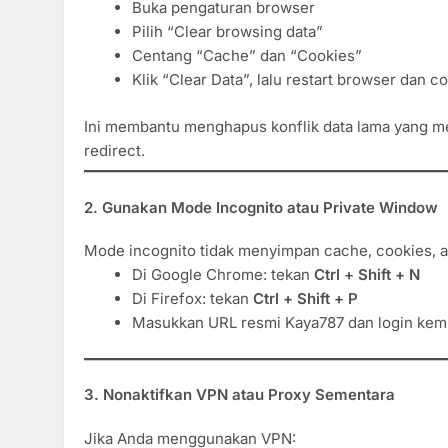
Buka pengaturan browser
Pilih “Clear browsing data”
Centang “Cache” dan “Cookies”
Klik “Clear Data”, lalu restart browser dan c
Ini membantu menghapus konflik data lama yang 
redirect.
2. Gunakan Mode Incognito atau Private Window
Mode incognito tidak menyimpan cache, cookies, a
Di Google Chrome: tekan
Ctrl + Shift + N
Di Firefox: tekan
Ctrl + Shift + P
Masukkan URL resmi Kaya787 dan login kemb
3. Nonaktifkan VPN atau Proxy Sementara
Jika Anda menggunakan VPN: