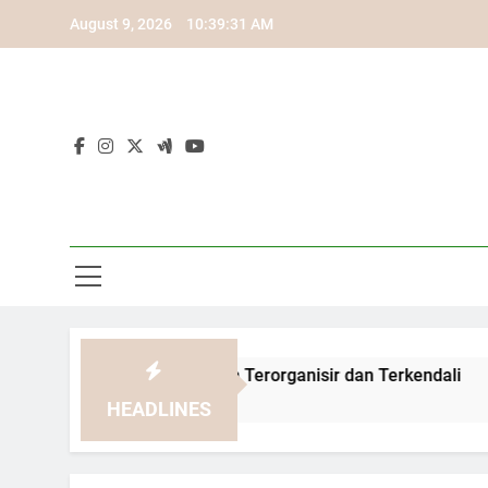
Skip
August 9, 2026
10:39:32 AM
to
content
Rig
Temukan Ti
igital yang Lebih Terorganisir dan Terkendali
EDWINSL
3 Weeks A
HEADLINES