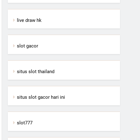
live draw hk
slot gacor
situs slot thailand
situs slot gacor hari ini
slot777