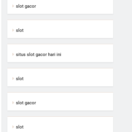
slot gacor
slot
situs slot gacor hari ini
slot
slot gacor
slot