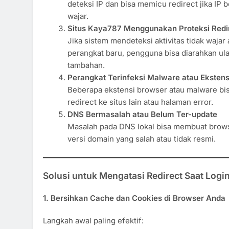
deteksi IP dan bisa memicu redirect jika IP 
wajar.
Situs Kaya787 Menggunakan Proteksi Redi
Jika sistem mendeteksi aktivitas tidak wajar 
perangkat baru, pengguna bisa diarahkan u
tambahan.
Perangkat Terinfeksi Malware atau Eksten
Beberapa ekstensi browser atau malware b
redirect ke situs lain atau halaman error.
DNS Bermasalah atau Belum Ter-update
Masalah pada DNS lokal bisa membuat bro
versi domain yang salah atau tidak resmi.
Solusi untuk Mengatasi Redirect Saat Logi
1. Bersihkan Cache dan Cookies di Browser Anda
Langkah awal paling efektif: