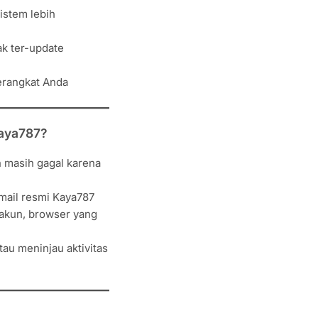
sistem lebih
k ter-update
perangkat Anda
aya787?
n masih gagal karena
email resmi Kaya787
 akun, browser yang
tau meninjau aktivitas