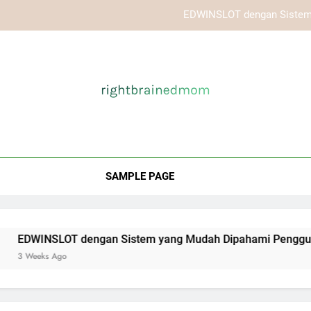
EDWINSLOT dengan Sistem
LEBAH4D dengan Sistem
KAYA787 sebagai Pilihan Pl
LEBAH4D untuk Mendukung Aktivitas Digital y
ht Brained Mom
EDWINSLOT dengan Sistem
ps Parenting, Kreatifitas, Dan Inspirasi Hidup Dari Right Brai
LEBAH4D dengan Sistem
SAMPLE PAGE
KAYA787 sebagai Pilihan Pl
OT dengan Sistem yang Mudah Dipahami Pengguna Baru
go