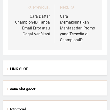
Previous:
Next:
Post
navigation
Cara Daftar
Cara
Champion4D Tanpa
Memaksimalkan
Email Error atau
Manfaat dari Promo
Gagal Verifikasi
yang Tersedia di
Champion4D
LINK SLOT
dana slot gacor
toto togel