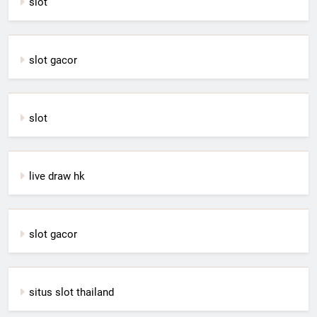
slot
slot gacor
slot
live draw hk
slot gacor
situs slot thailand