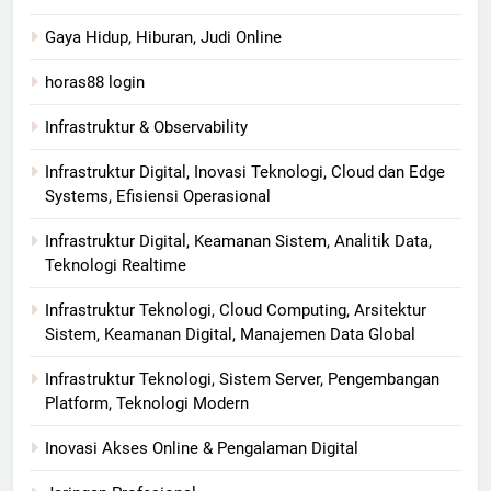
Gaya Hidup, Hiburan, Judi Online
horas88 login
Infrastruktur & Observability
Infrastruktur Digital, Inovasi Teknologi, Cloud dan Edge
Systems, Efisiensi Operasional
Infrastruktur Digital, Keamanan Sistem, Analitik Data,
Teknologi Realtime
Infrastruktur Teknologi, Cloud Computing, Arsitektur
Sistem, Keamanan Digital, Manajemen Data Global
Infrastruktur Teknologi, Sistem Server, Pengembangan
Platform, Teknologi Modern
Inovasi Akses Online & Pengalaman Digital