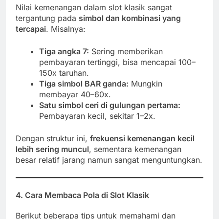
Nilai kemenangan dalam slot klasik sangat
tergantung pada
simbol dan kombinasi yang
tercapai
. Misalnya:
Tiga angka 7:
Sering memberikan
pembayaran tertinggi, bisa mencapai 100–
150x taruhan.
Tiga simbol BAR ganda:
Mungkin
membayar 40–60x.
Satu simbol ceri di gulungan pertama:
Pembayaran kecil, sekitar 1–2x.
Dengan struktur ini,
frekuensi kemenangan kecil
lebih sering muncul
, sementara kemenangan
besar relatif jarang namun sangat menguntungkan.
4.
Cara Membaca Pola di Slot Klasik
Berikut beberapa tips untuk memahami dan