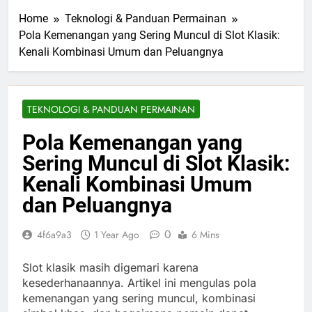
Home
Teknologi & Panduan Permainan
Pola Kemenangan yang Sering Muncul di Slot Klasik:
Kenali Kombinasi Umum dan Peluangnya
TEKNOLOGI & PANDUAN PERMAINAN
Pola Kemenangan yang
Sering Muncul di Slot Klasik:
Kenali Kombinasi Umum
dan Peluangnya
0
4f6a9a3
1 Year Ago
6 Mins
Slot klasik masih digemari karena
kesederhanaannya. Artikel ini mengulas pola
kemenangan yang sering muncul, kombinasi