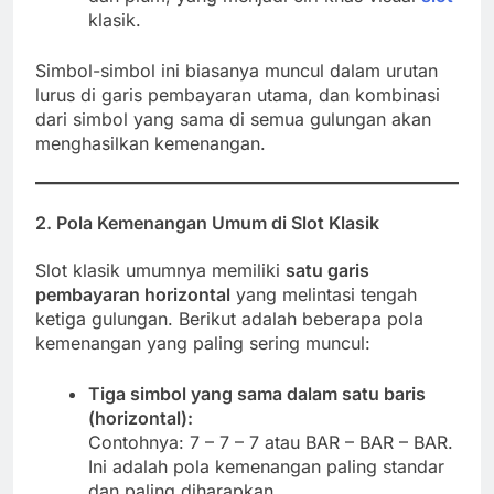
klasik.
Simbol-simbol ini biasanya muncul dalam urutan
lurus di garis pembayaran utama, dan kombinasi
dari simbol yang sama di semua gulungan akan
menghasilkan kemenangan.
2.
Pola Kemenangan Umum di Slot Klasik
Slot klasik umumnya memiliki
satu garis
pembayaran horizontal
yang melintasi tengah
ketiga gulungan. Berikut adalah beberapa pola
kemenangan yang paling sering muncul:
Tiga simbol yang sama dalam satu baris
(horizontal):
Contohnya: 7 – 7 – 7 atau BAR – BAR – BAR.
Ini adalah pola kemenangan paling standar
dan paling diharapkan.