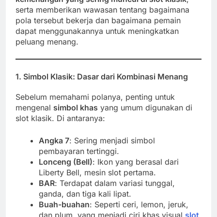
serta memberikan wawasan tentang bagaimana
pola tersebut bekerja dan bagaimana pemain
dapat menggunakannya untuk meningkatkan
peluang menang.
1.
Simbol Klasik: Dasar dari Kombinasi Menang
Sebelum memahami polanya, penting untuk
mengenal
simbol khas
yang umum digunakan di
slot klasik. Di antaranya:
Angka 7
: Sering menjadi simbol
pembayaran tertinggi.
Lonceng (Bell)
: Ikon yang berasal dari
Liberty Bell, mesin slot pertama.
BAR
: Terdapat dalam variasi tunggal,
ganda, dan tiga kali lipat.
Buah-buahan
: Seperti ceri, lemon, jeruk,
dan plum, yang menjadi ciri khas visual
slot