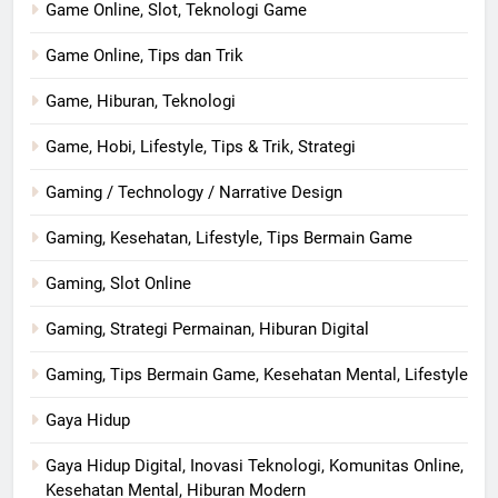
Game Online, Slot, Teknologi Game
Game Online, Tips dan Trik
Game, Hiburan, Teknologi
Game, Hobi, Lifestyle, Tips & Trik, Strategi
Gaming / Technology / Narrative Design
Gaming, Kesehatan, Lifestyle, Tips Bermain Game
Gaming, Slot Online
Gaming, Strategi Permainan, Hiburan Digital
Gaming, Tips Bermain Game, Kesehatan Mental, Lifestyle
Gaya Hidup
Gaya Hidup Digital, Inovasi Teknologi, Komunitas Online,
Kesehatan Mental, Hiburan Modern