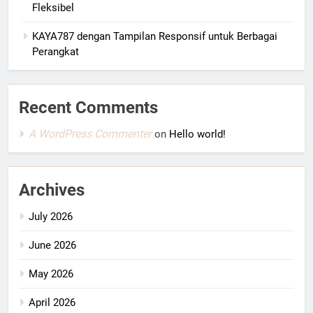
Fleksibel
KAYA787 dengan Tampilan Responsif untuk Berbagai
Perangkat
Recent Comments
A WordPress Commenter
on
Hello world!
Archives
July 2026
June 2026
May 2026
April 2026