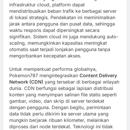
infrastruktur cloud, platform dapat
mendistribusikan beban trafik ke berbagai server
di lokasi strategis. Pendekatan ini meminimalkan
jarak antara pengguna dan pusat data, sehingga
waktu respons dapat dipersingkat secara
signifikan. Sistem cloud ini juga mendukung auto-
scaling, memungkinkan kapasitas meningkat
otomatis saat terjadi lonjakan pengguna tanpa
mengorbankan kecepatan akses.
Untuk memperkuat performa globalnya,
Pokemon787 mengintegrasikan
Content Delivery
Network (CDN)
yang tersebar di berbagai wilayah
dunia. CDN berfungsi sebagai lapisan distribusi
konten yang menyimpan salinan file statis seperti
gambar, video, dan skrip di server terdekat
dengan pengguna. Dengan begitu, permintaan
data tidak perlu dikirim ke server utama yang
mungkin berjarak ribuan kilometer, melainkan
diproses dari node terdekat. Teknologi ini tidak