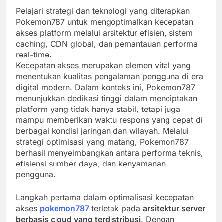
Pelajari strategi dan teknologi yang diterapkan
Pokemon787 untuk mengoptimalkan kecepatan
akses platform melalui arsitektur efisien, sistem
caching, CDN global, dan pemantauan performa
real-time.
Kecepatan akses merupakan elemen vital yang
menentukan kualitas pengalaman pengguna di era
digital modern. Dalam konteks ini, Pokemon787
menunjukkan dedikasi tinggi dalam menciptakan
platform yang tidak hanya stabil, tetapi juga
mampu memberikan waktu respons yang cepat di
berbagai kondisi jaringan dan wilayah. Melalui
strategi optimisasi yang matang, Pokemon787
berhasil menyeimbangkan antara performa teknis,
efisiensi sumber daya, dan kenyamanan
pengguna.
Langkah pertama dalam optimalisasi kecepatan
akses
pokemon787
terletak pada
arsitektur server
berbasis cloud yang terdistribusi
. Dengan