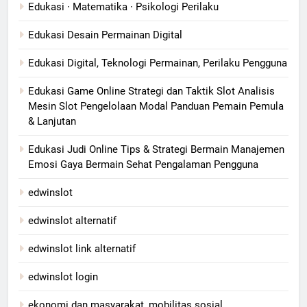
Edukasi · Matematika · Psikologi Perilaku
Edukasi Desain Permainan Digital
Edukasi Digital, Teknologi Permainan, Perilaku Pengguna
Edukasi Game Online Strategi dan Taktik Slot Analisis
Mesin Slot Pengelolaan Modal Panduan Pemain Pemula
& Lanjutan
Edukasi Judi Online Tips & Strategi Bermain Manajemen
Emosi Gaya Bermain Sehat Pengalaman Pengguna
edwinslot
edwinslot alternatif
edwinslot link alternatif
edwinslot login
ekonomi dan masyarakat, mobilitas sosial,