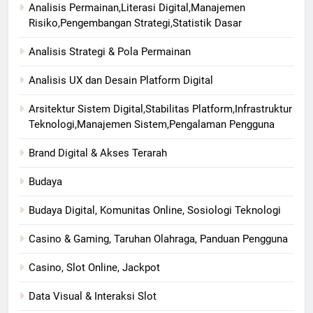
Analisis Permainan,Literasi Digital,Manajemen
Risiko,Pengembangan Strategi,Statistik Dasar
Analisis Strategi & Pola Permainan
Analisis UX dan Desain Platform Digital
Arsitektur Sistem Digital,Stabilitas Platform,Infrastruktur
Teknologi,Manajemen Sistem,Pengalaman Pengguna
Brand Digital & Akses Terarah
Budaya
Budaya Digital, Komunitas Online, Sosiologi Teknologi
Casino & Gaming, Taruhan Olahraga, Panduan Pengguna
Casino, Slot Online, Jackpot
Data Visual & Interaksi Slot