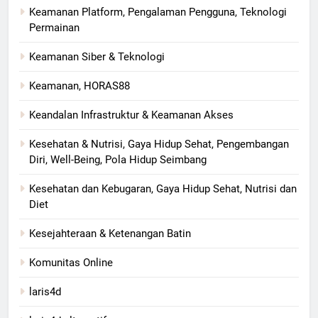
Keamanan Platform, Pengalaman Pengguna, Teknologi
Permainan
Keamanan Siber & Teknologi
Keamanan, HORAS88
Keandalan Infrastruktur & Keamanan Akses
Kesehatan & Nutrisi, Gaya Hidup Sehat, Pengembangan
Diri, Well-Being, Pola Hidup Seimbang
Kesehatan dan Kebugaran, Gaya Hidup Sehat, Nutrisi dan
Diet
Kesejahteraan & Ketenangan Batin
Komunitas Online
laris4d