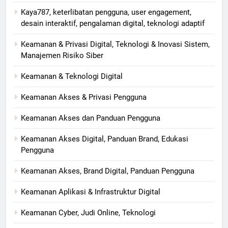
Kaya787, keterlibatan pengguna, user engagement,
desain interaktif, pengalaman digital, teknologi adaptif
Keamanan & Privasi Digital, Teknologi & Inovasi Sistem,
Manajemen Risiko Siber
Keamanan & Teknologi Digital
Keamanan Akses & Privasi Pengguna
Keamanan Akses dan Panduan Pengguna
Keamanan Akses Digital, Panduan Brand, Edukasi
Pengguna
Keamanan Akses, Brand Digital, Panduan Pengguna
Keamanan Aplikasi & Infrastruktur Digital
Keamanan Cyber, Judi Online, Teknologi