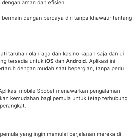
 dengan aman dan efisien.
bermain dengan percaya diri tanpa khawatir tentang
e
 taruhan olahraga dan kasino kapan saja dan di
ng tersedia untuk
iOS
dan
Android
. Aplikasi ini
ertaruh dengan mudah saat bepergian, tanpa perlu
 Aplikasi mobile Sbobet menawarkan pengalaman
kan kemudahan bagi pemula untuk tetap terhubung
perangkat.
pemula yang ingin memulai perjalanan mereka di