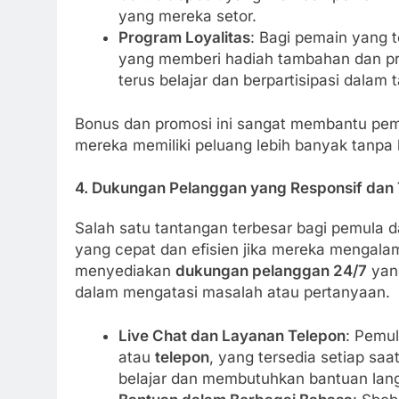
yang mereka setor.
Program Loyalitas
: Bagi pemain yang 
yang memberi hadiah tambahan dan pro
terus belajar dan berpartisipasi dalam 
Bonus dan promosi ini sangat membantu pemul
mereka memiliki peluang lebih banyak tanpa
4.
Dukungan Pelanggan yang Responsif dan 
Salah satu tantangan terbesar bagi pemula 
yang cepat dan efisien jika mereka mengala
menyediakan
dukungan pelanggan 24/7
yang
dalam mengatasi masalah atau pertanyaan.
Live Chat dan Layanan Telepon
: Pemu
atau
telepon
, yang tersedia setiap sa
belajar dan membutuhkan bantuan lan