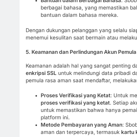
Bantuan dalam Berbagai Bahasa
: Sbo
berbagai bahasa, yang memastikan ba
bantuan dalam bahasa mereka.
Dengan dukungan pelanggan yang selalu siap
menemui kesulitan saat bermain atau melaku
5.
Keamanan dan Perlindungan Akun Pemula
Keamanan adalah hal yang sangat penting d
enkripsi SSL
untuk melindungi data pribadi d
pemula rasa aman saat mendaftar, melakuka
Proses Verifikasi yang Ketat
: Untuk me
proses verifikasi yang ketat
. Setiap ak
untuk memastikan bahwa hanya pemai
platform ini.
Metode Pembayaran yang Aman
: Sbo
aman dan terpercaya, termasuk
kartu 