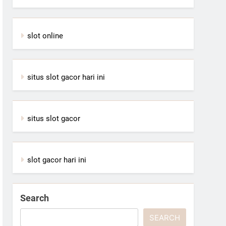
slot online
situs slot gacor hari ini
situs slot gacor
slot gacor hari ini
Search
SEARCH