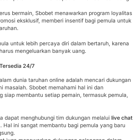
terus bermain, Sbobet menawarkan program loyalitas
mosi eksklusif, memberi insentif bagi pemula untuk
taruhan.
a untuk lebih percaya diri dalam bertaruh, karena
 harus mengeluarkan banyak uang.
Tersedia 24/7
dalam dunia taruhan online adalah mencari dukungan
mi masalah. Sbobet memahami hal ini dan
 siap membantu setiap pemain, termasuk pemula,
la dapat menghubungi tim dukungan melalui
live chat
at. Hal ini sangat membantu bagi pemula yang baru
gsung.