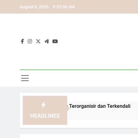
Skip
August 6, 2026
9:55:07 AM
to
content
Rig
Temukan Ti
igital yang Lebih Terorganisir dan Terkendali
EDWINSL
2 Weeks A
HEADLINES