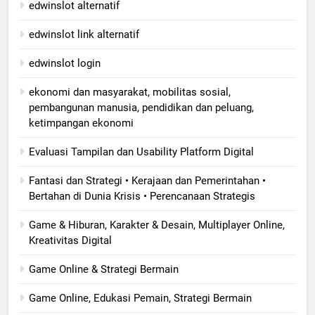
edwinslot alternatif
edwinslot link alternatif
edwinslot login
ekonomi dan masyarakat, mobilitas sosial,
pembangunan manusia, pendidikan dan peluang,
ketimpangan ekonomi
Evaluasi Tampilan dan Usability Platform Digital
Fantasi dan Strategi • Kerajaan dan Pemerintahan •
Bertahan di Dunia Krisis • Perencanaan Strategis
Game & Hiburan, Karakter & Desain, Multiplayer Online,
Kreativitas Digital
Game Online & Strategi Bermain
Game Online, Edukasi Pemain, Strategi Bermain