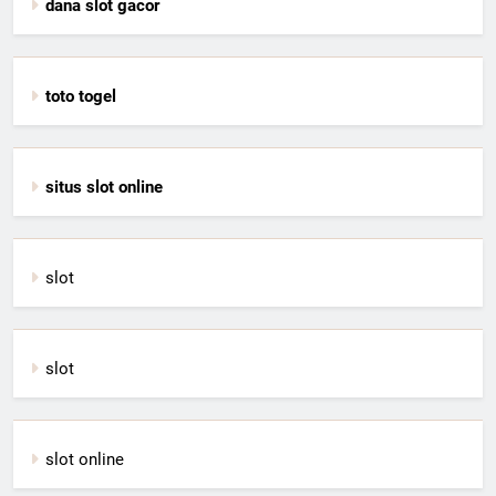
dana slot gacor
toto togel
situs slot online
slot
slot
slot online