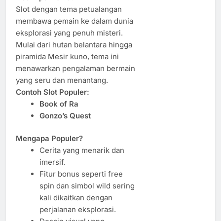
Slot dengan tema petualangan
membawa pemain ke dalam dunia
eksplorasi yang penuh misteri.
Mulai dari hutan belantara hingga
piramida Mesir kuno, tema ini
menawarkan pengalaman bermain
yang seru dan menantang.
Contoh Slot Populer:
Book of Ra
Gonzo’s Quest
Mengapa Populer?
Cerita yang menarik dan
imersif.
Fitur bonus seperti free
spin dan simbol wild sering
kali dikaitkan dengan
perjalanan eksplorasi.