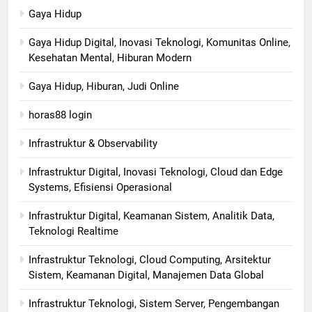
Gaya Hidup
Gaya Hidup Digital, Inovasi Teknologi, Komunitas Online,
Kesehatan Mental, Hiburan Modern
Gaya Hidup, Hiburan, Judi Online
horas88 login
Infrastruktur & Observability
Infrastruktur Digital, Inovasi Teknologi, Cloud dan Edge
Systems, Efisiensi Operasional
Infrastruktur Digital, Keamanan Sistem, Analitik Data,
Teknologi Realtime
Infrastruktur Teknologi, Cloud Computing, Arsitektur
Sistem, Keamanan Digital, Manajemen Data Global
Infrastruktur Teknologi, Sistem Server, Pengembangan