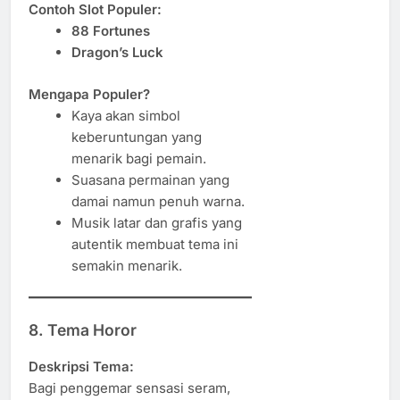
Contoh Slot Populer:
88 Fortunes
Dragon’s Luck
Mengapa Populer?
Kaya akan simbol
keberuntungan yang
menarik bagi pemain.
Suasana permainan yang
damai namun penuh warna.
Musik latar dan grafis yang
autentik membuat tema ini
semakin menarik.
8. Tema Horor
Deskripsi Tema:
Bagi penggemar sensasi seram,