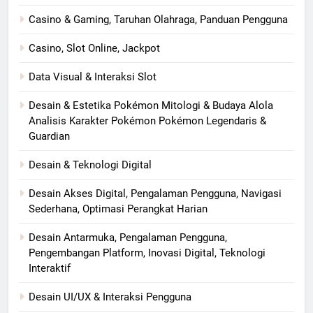
Casino & Gaming, Taruhan Olahraga, Panduan Pengguna
Casino, Slot Online, Jackpot
Data Visual & Interaksi Slot
Desain & Estetika Pokémon Mitologi & Budaya Alola
Analisis Karakter Pokémon Pokémon Legendaris &
Guardian
Desain & Teknologi Digital
Desain Akses Digital, Pengalaman Pengguna, Navigasi
Sederhana, Optimasi Perangkat Harian
Desain Antarmuka, Pengalaman Pengguna,
Pengembangan Platform, Inovasi Digital, Teknologi
Interaktif
Desain UI/UX & Interaksi Pengguna