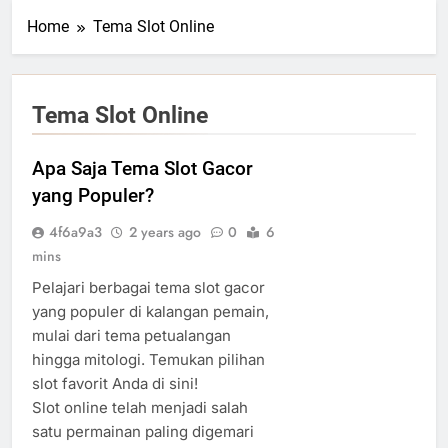
Home
Tema Slot Online
Tema Slot Online
Apa Saja Tema Slot Gacor
yang Populer?
4f6a9a3
2 years ago
0
6
mins
Pelajari berbagai tema slot gacor
yang populer di kalangan pemain,
mulai dari tema petualangan
hingga mitologi. Temukan pilihan
slot favorit Anda di sini!
Slot online telah menjadi salah
satu permainan paling digemari