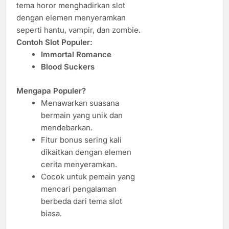
tema horor menghadirkan slot
dengan elemen menyeramkan
seperti hantu, vampir, dan zombie.
Contoh Slot Populer:
Immortal Romance
Blood Suckers
Mengapa Populer?
Menawarkan suasana
bermain yang unik dan
mendebarkan.
Fitur bonus sering kali
dikaitkan dengan elemen
cerita menyeramkan.
Cocok untuk pemain yang
mencari pengalaman
berbeda dari tema slot
biasa.