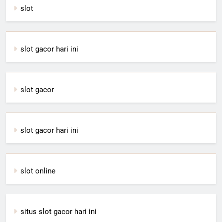
slot
slot gacor hari ini
slot gacor
slot gacor hari ini
slot online
situs slot gacor hari ini