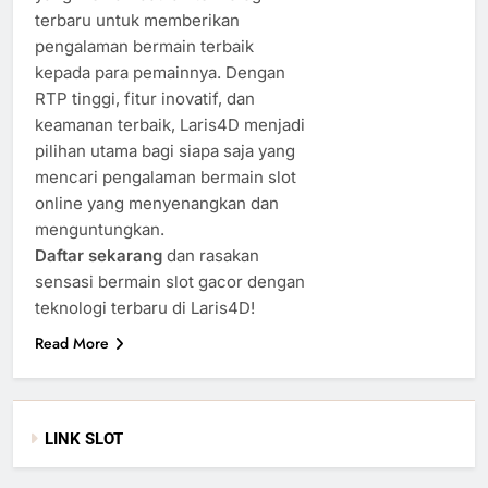
terbaru untuk memberikan
pengalaman bermain terbaik
kepada para pemainnya. Dengan
RTP tinggi, fitur inovatif, dan
keamanan terbaik, Laris4D menjadi
pilihan utama bagi siapa saja yang
mencari pengalaman bermain slot
online yang menyenangkan dan
menguntungkan.
Daftar sekarang
dan rasakan
sensasi bermain slot gacor dengan
teknologi terbaru di Laris4D!
Read More
LINK SLOT