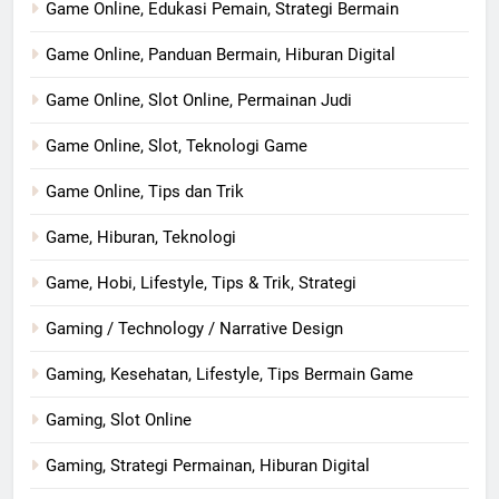
Game Online, Edukasi Pemain, Strategi Bermain
Game Online, Panduan Bermain, Hiburan Digital
Game Online, Slot Online, Permainan Judi
Game Online, Slot, Teknologi Game
Game Online, Tips dan Trik
Game, Hiburan, Teknologi
Game, Hobi, Lifestyle, Tips & Trik, Strategi
Gaming / Technology / Narrative Design
Gaming, Kesehatan, Lifestyle, Tips Bermain Game
Gaming, Slot Online
Gaming, Strategi Permainan, Hiburan Digital