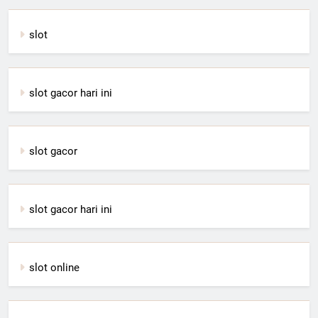
slot
slot gacor hari ini
slot gacor
slot gacor hari ini
slot online