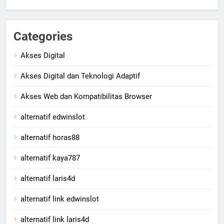
Categories
Akses Digital
Akses Digital dan Teknologi Adaptif
Akses Web dan Kompatibilitas Browser
alternatif edwinslot
alternatif horas88
alternatif kaya787
alternatif laris4d
alternatif link edwinslot
alternatif link laris4d