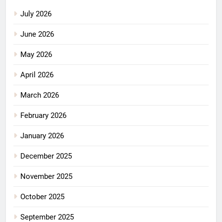
July 2026
June 2026
May 2026
April 2026
March 2026
February 2026
January 2026
December 2025
November 2025
October 2025
September 2025