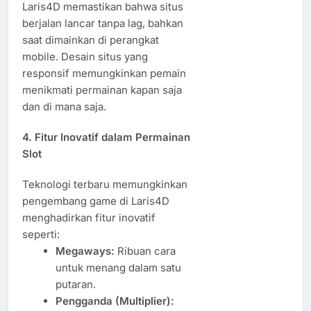
Laris4D memastikan bahwa situs
berjalan lancar tanpa lag, bahkan
saat dimainkan di perangkat
mobile. Desain situs yang
responsif memungkinkan pemain
menikmati permainan kapan saja
dan di mana saja.
4. Fitur Inovatif dalam Permainan
Slot
Teknologi terbaru memungkinkan
pengembang game di Laris4D
menghadirkan fitur inovatif
seperti:
Megaways:
Ribuan cara
untuk menang dalam satu
putaran.
Pengganda (Multiplier):