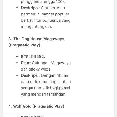
pengganda hingga 100x.
Deskripsi:
Slot bertema
permen ini sangat populer
berkat fitur bonusnya yang
menguntungkan.
3. The Dog House Megaways
(Pragmatic Play)
RTP:
96.55%
Fitur:
Gulungan Megaways
dan sticky wilds.
Deskripsi:
Dengan ribuan
cara untuk menang, slot ini
sangat menarik bagi pemain
yang mencari tantangan.
4. Wolf Gold (Pragmatic Play)