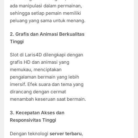
ada manipulasi dalam permainan,
sehingga setiap pemain memiliki
peluang yang sama untuk menang.
2. Grafis dan Animasi Berkualitas
Tinggi
Slot di Laris4D dilengkapi dengan
grafis HD dan animasi yang
memukau, menciptakan
pengalaman bermain yang lebih
imersif. Efek suara dan tema yang
dirancang dengan cermat
menambah keseruan saat bermain.
3. Kecepatan Akses dan
Responsivitas Tinggi
Dengan teknologi
server terbaru
,