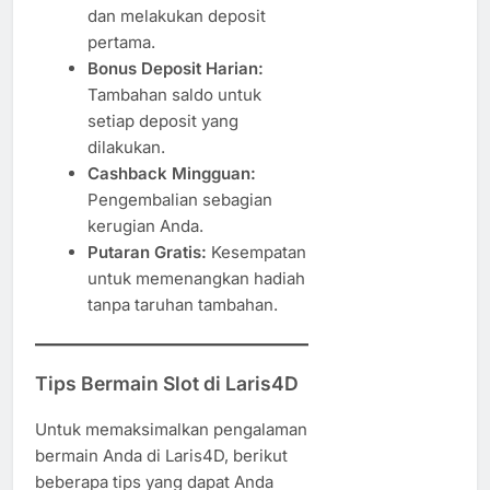
dan melakukan deposit
pertama.
Bonus Deposit Harian:
Tambahan saldo untuk
setiap deposit yang
dilakukan.
Cashback Mingguan:
Pengembalian sebagian
kerugian Anda.
Putaran Gratis:
Kesempatan
untuk memenangkan hadiah
tanpa taruhan tambahan.
Tips Bermain Slot di Laris4D
Untuk memaksimalkan pengalaman
bermain Anda di Laris4D, berikut
beberapa tips yang dapat Anda