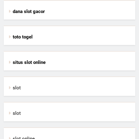
dana slot gacor
toto togel
situs slot online
slot
slot
slot online