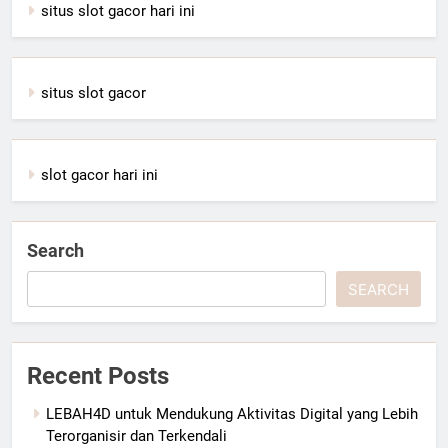
situs slot gacor hari ini
situs slot gacor
slot gacor hari ini
Search
SEARCH
Recent Posts
LEBAH4D untuk Mendukung Aktivitas Digital yang Lebih
Terorganisir dan Terkendali