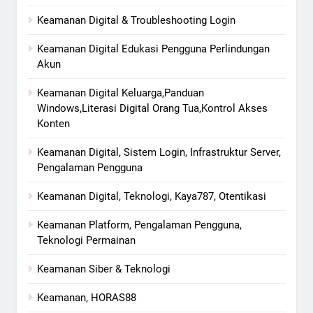
Keamanan Digital & Troubleshooting Login
Keamanan Digital Edukasi Pengguna Perlindungan
Akun
Keamanan Digital Keluarga,Panduan
Windows,Literasi Digital Orang Tua,Kontrol Akses
Konten
Keamanan Digital, Sistem Login, Infrastruktur Server,
Pengalaman Pengguna
Keamanan Digital, Teknologi, Kaya787, Otentikasi
Keamanan Platform, Pengalaman Pengguna,
Teknologi Permainan
Keamanan Siber & Teknologi
Keamanan, HORAS88