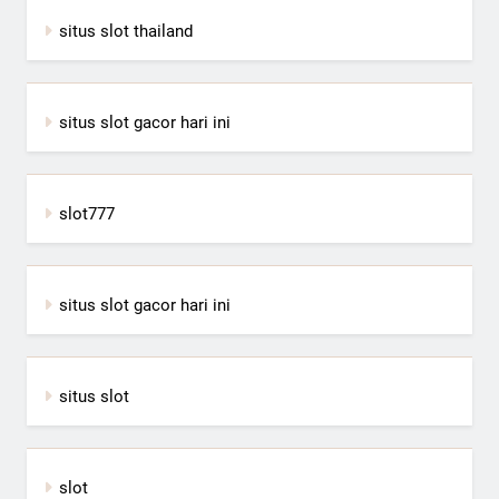
situs slot thailand
situs slot gacor hari ini
slot777
situs slot gacor hari ini
situs slot
slot