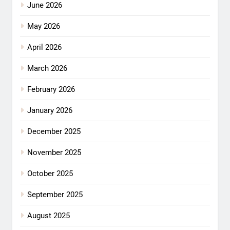
June 2026
May 2026
April 2026
March 2026
February 2026
January 2026
December 2025
November 2025
October 2025
September 2025
August 2025