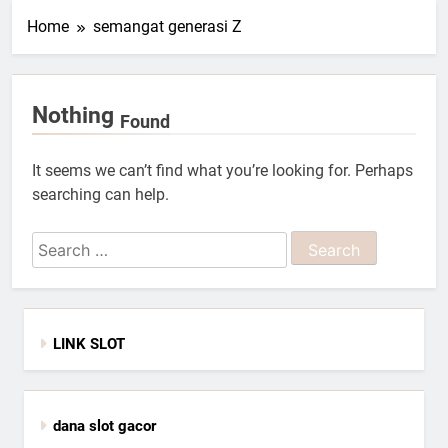
Home
semangat generasi Z
Nothing
Found
It seems we can’t find what you’re looking for. Perhaps
searching can help.
Search
for:
LINK SLOT
dana slot gacor