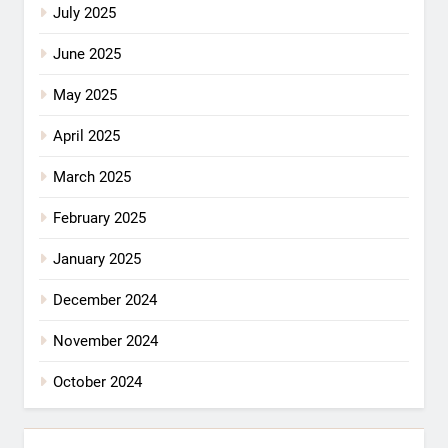
July 2025
June 2025
May 2025
April 2025
March 2025
February 2025
January 2025
December 2024
November 2024
October 2024