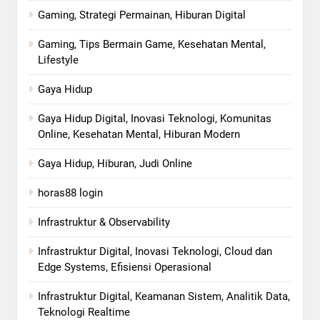
Gaming, Strategi Permainan, Hiburan Digital
Gaming, Tips Bermain Game, Kesehatan Mental,
Lifestyle
Gaya Hidup
Gaya Hidup Digital, Inovasi Teknologi, Komunitas
Online, Kesehatan Mental, Hiburan Modern
Gaya Hidup, Hiburan, Judi Online
horas88 login
Infrastruktur & Observability
Infrastruktur Digital, Inovasi Teknologi, Cloud dan
Edge Systems, Efisiensi Operasional
Infrastruktur Digital, Keamanan Sistem, Analitik Data,
Teknologi Realtime