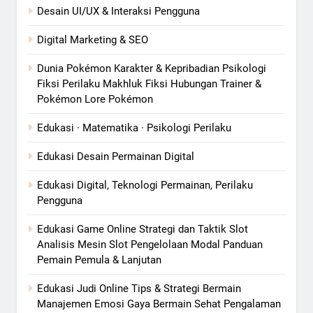
Desain UI/UX & Interaksi Pengguna
Digital Marketing & SEO
Dunia Pokémon Karakter & Kepribadian Psikologi
Fiksi Perilaku Makhluk Fiksi Hubungan Trainer &
Pokémon Lore Pokémon
Edukasi · Matematika · Psikologi Perilaku
Edukasi Desain Permainan Digital
Edukasi Digital, Teknologi Permainan, Perilaku
Pengguna
Edukasi Game Online Strategi dan Taktik Slot
Analisis Mesin Slot Pengelolaan Modal Panduan
Pemain Pemula & Lanjutan
Edukasi Judi Online Tips & Strategi Bermain
Manajemen Emosi Gaya Bermain Sehat Pengalaman