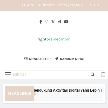
Skip
LEBAH4D dengan Sistem yang Mudah Dipahami
to
Pengguna Baru
content
KAYA787 sebagai Pilihan Platform Digital dengan
Akses Fleksibel
LEBAH4D untuk Mendukung Aktivitas Digital yang
Lebih Terorganisir dan Terkendali
EDWINSLOT dengan Sistem yang Mudah
Dipahami Pengguna Baru
LEBAH4D dengan Sistem yang Mudah Dipahami
Pengguna Baru
Right Brained
Temukan Tips Parenting, Kreatifitas, Dan
KAYA787 sebagai Pilihan Platform Digital dengan
NEWSLETTER
RANDOM NEWS
Mom
Akses Fleksibel
Inspirasi Hidup Dari Right Brained Mom.
Sumber Inspirasi Untuk Para Ibu.
MENU
BAH4D untuk Mendukung Aktivitas Digital yang Lebih Terorgan
HEADLINES
Weeks Ago