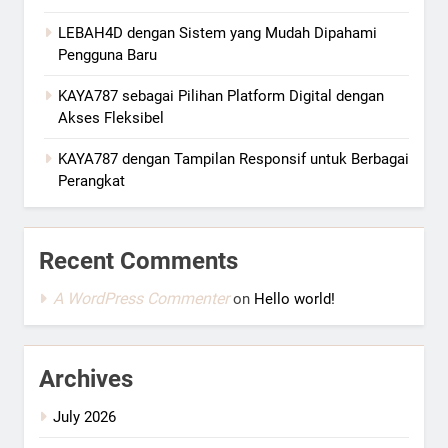
LEBAH4D dengan Sistem yang Mudah Dipahami
Pengguna Baru
KAYA787 sebagai Pilihan Platform Digital dengan
Akses Fleksibel
KAYA787 dengan Tampilan Responsif untuk Berbagai
Perangkat
Recent Comments
A WordPress Commenter
on
Hello world!
Archives
July 2026