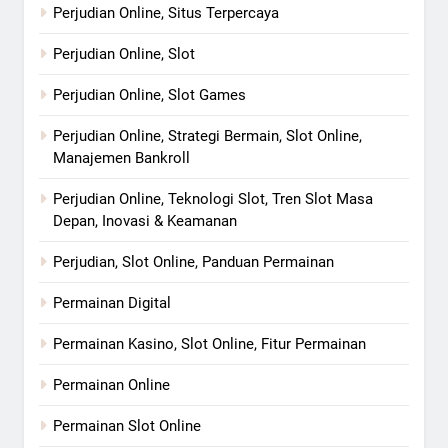
Perjudian Online, Situs Terpercaya
Perjudian Online, Slot
Perjudian Online, Slot Games
Perjudian Online, Strategi Bermain, Slot Online,
Manajemen Bankroll
Perjudian Online, Teknologi Slot, Tren Slot Masa
Depan, Inovasi & Keamanan
Perjudian, Slot Online, Panduan Permainan
Permainan Digital
Permainan Kasino, Slot Online, Fitur Permainan
Permainan Online
Permainan Slot Online