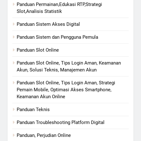
Panduan Permainan,Edukasi RTP,Strategi
Slot,Analisis Statistik
Panduan Sistem Akses Digital
Panduan Sistem dan Pengguna Pemula
Panduan Slot Online
Panduan Slot Online, Tips Login Aman, Keamanan
Akun, Solusi Teknis, Manajemen Akun
Panduan Slot Online, Tips Login Aman, Strategi
Pemain Mobile, Optimasi Akses Smartphone,
Keamanan Akun Online
Panduan Teknis
Panduan Troubleshooting Platform Digital
Panduan, Perjudian Online