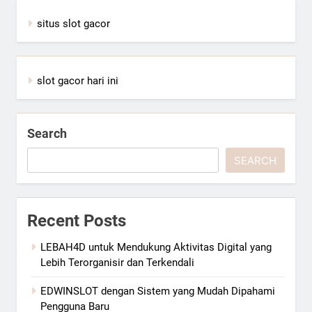
situs slot gacor
slot gacor hari ini
Search
SEARCH
Recent Posts
LEBAH4D untuk Mendukung Aktivitas Digital yang
Lebih Terorganisir dan Terkendali
EDWINSLOT dengan Sistem yang Mudah Dipahami
Pengguna Baru