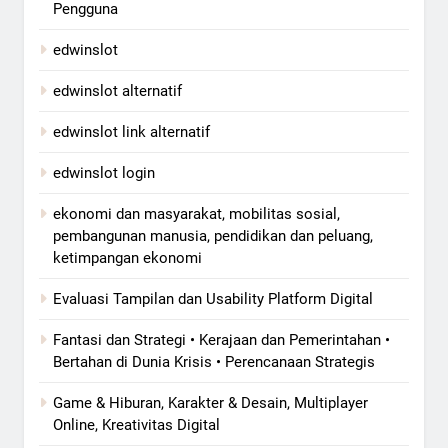
Pengguna
edwinslot
edwinslot alternatif
edwinslot link alternatif
edwinslot login
ekonomi dan masyarakat, mobilitas sosial,
pembangunan manusia, pendidikan dan peluang,
ketimpangan ekonomi
Evaluasi Tampilan dan Usability Platform Digital
Fantasi dan Strategi • Kerajaan dan Pemerintahan •
Bertahan di Dunia Krisis • Perencanaan Strategis
Game & Hiburan, Karakter & Desain, Multiplayer
Online, Kreativitas Digital