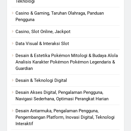
Teknologi
Casino & Gaming, Taruhan Olahraga, Panduan
Pengguna
Casino, Slot Online, Jackpot
Data Visual & Interaksi Slot
Desain & Estetika Pokémon Mitologi & Budaya Alola
Analisis Karakter Pokémon Pokémon Legendaris &
Guardian
Desain & Teknologi Digital
Desain Akses Digital, Pengalaman Pengguna,
Navigasi Sederhana, Optimasi Perangkat Harian
Desain Antarmuka, Pengalaman Pengguna,
Pengembangan Platform, Inovasi Digital, Teknologi
Interaktif