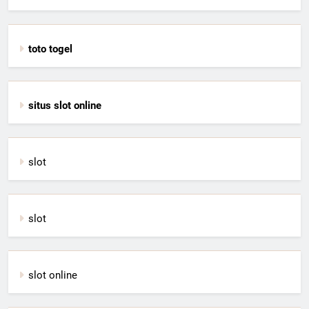
toto togel
situs slot online
slot
slot
slot online