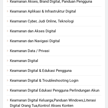
Keamanan Akses, Brand Digital, Panduan Pengguna
Keamanan Aplikasi & Infrastruktur Digital
Keamanan Cyber, Judi Online, Teknologi
Keamanan dan Akses Digital
Keamanan dan Navigasi Digital
Keamanan Data / Privasi
Keamanan Digital
Keamanan Digital & Edukasi Pengguna
Keamanan Digital & Troubleshooting Login
Keamanan Digital Edukasi Pengguna Perlindungan Akun
Keamanan Digital Keluarga,Panduan Windows,Literasi
Digital Orang Tua,Kontrol Akses Konten