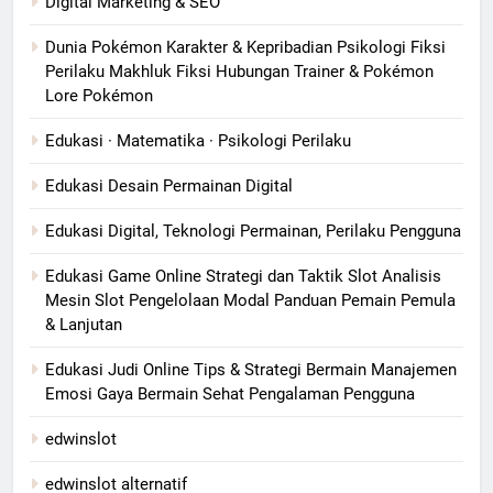
Digital Marketing & SEO
Dunia Pokémon Karakter & Kepribadian Psikologi Fiksi
Perilaku Makhluk Fiksi Hubungan Trainer & Pokémon
Lore Pokémon
Edukasi · Matematika · Psikologi Perilaku
Edukasi Desain Permainan Digital
Edukasi Digital, Teknologi Permainan, Perilaku Pengguna
Edukasi Game Online Strategi dan Taktik Slot Analisis
Mesin Slot Pengelolaan Modal Panduan Pemain Pemula
& Lanjutan
Edukasi Judi Online Tips & Strategi Bermain Manajemen
Emosi Gaya Bermain Sehat Pengalaman Pengguna
edwinslot
edwinslot alternatif