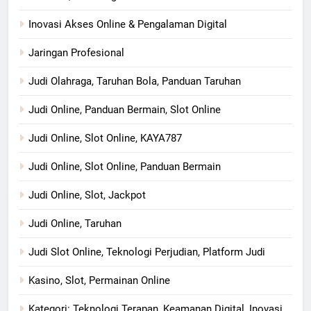
Inovasi Akses Online & Pengalaman Digital
Jaringan Profesional
Judi Olahraga, Taruhan Bola, Panduan Taruhan
Judi Online, Panduan Bermain, Slot Online
Judi Online, Slot Online, KAYA787
Judi Online, Slot Online, Panduan Bermain
Judi Online, Slot, Jackpot
Judi Online, Taruhan
Judi Slot Online, Teknologi Perjudian, Platform Judi
Kasino, Slot, Permainan Online
Kategori: Teknologi Terapan, Keamanan Digital, Inovasi