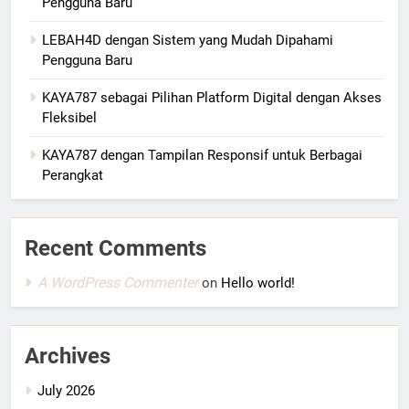
Pengguna Baru
LEBAH4D dengan Sistem yang Mudah Dipahami
Pengguna Baru
KAYA787 sebagai Pilihan Platform Digital dengan Akses
Fleksibel
KAYA787 dengan Tampilan Responsif untuk Berbagai
Perangkat
Recent Comments
A WordPress Commenter
on
Hello world!
Archives
July 2026