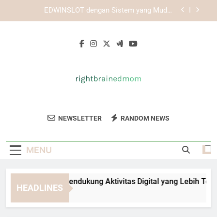
Skip
LEBAH4D dengan Sistem yang Mudah Dipahami
to
Pengguna Baru
content
KAYA787 sebagai Pilihan Platform Digital dengan
Akses Fleksibel
LEBAH4D untuk Mendukung Aktivitas Digital yang
Lebih Terorganisir dan Terkendali
EDWINSLOT dengan Sistem yang Mudah
Dipahami Pengguna Baru
LEBAH4D dengan Sistem yang Mudah Dipahami
Pengguna Baru
Right Brained
Temukan Tips Parenting, Kreatifitas, Dan
KAYA787 sebagai Pilihan Platform Digital dengan
NEWSLETTER
RANDOM NEWS
Mom
Akses Fleksibel
Inspirasi Hidup Dari Right Brained Mom.
Sumber Inspirasi Untuk Para Ibu.
MENU
BAH4D untuk Mendukung Aktivitas Digital yang Lebih Terorgan
HEADLINES
Weeks Ago