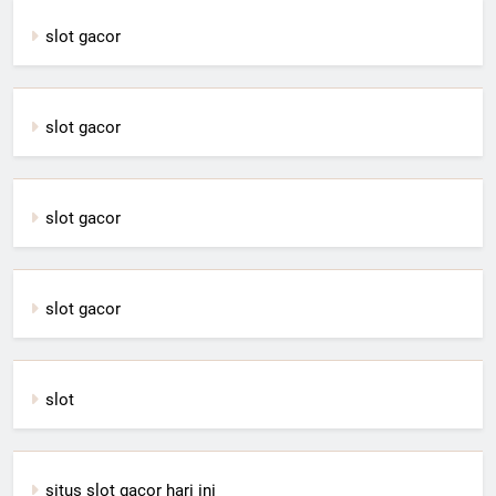
slot gacor
slot gacor
slot gacor
slot gacor
slot
situs slot gacor hari ini