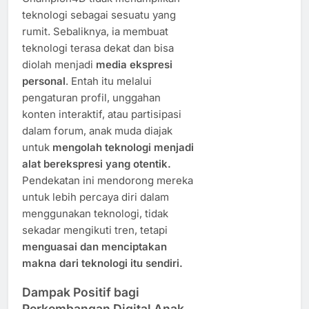
teknologi sebagai sesuatu yang
rumit. Sebaliknya, ia membuat
teknologi terasa dekat dan bisa
diolah menjadi
media ekspresi
personal
. Entah itu melalui
pengaturan profil, unggahan
konten interaktif, atau partisipasi
dalam forum, anak muda diajak
untuk
mengolah teknologi menjadi
alat berekspresi yang otentik.
Pendekatan ini mendorong mereka
untuk lebih percaya diri dalam
menggunakan teknologi, tidak
sekadar mengikuti tren, tetapi
menguasai dan menciptakan
makna dari teknologi itu sendiri.
Dampak Positif bagi
Perkembangan Digital Anak