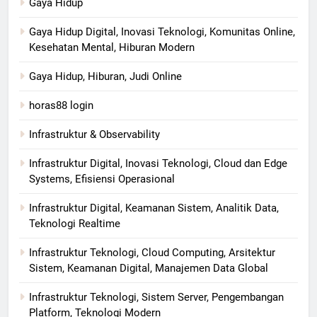
Gaya Hidup
Gaya Hidup Digital, Inovasi Teknologi, Komunitas Online,
Kesehatan Mental, Hiburan Modern
Gaya Hidup, Hiburan, Judi Online
horas88 login
Infrastruktur & Observability
Infrastruktur Digital, Inovasi Teknologi, Cloud dan Edge
Systems, Efisiensi Operasional
Infrastruktur Digital, Keamanan Sistem, Analitik Data,
Teknologi Realtime
Infrastruktur Teknologi, Cloud Computing, Arsitektur
Sistem, Keamanan Digital, Manajemen Data Global
Infrastruktur Teknologi, Sistem Server, Pengembangan
Platform, Teknologi Modern