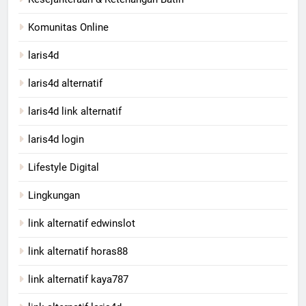
Komunitas Online
laris4d
laris4d alternatif
laris4d link alternatif
laris4d login
Lifestyle Digital
Lingkungan
link alternatif edwinslot
link alternatif horas88
link alternatif kaya787