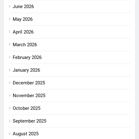
June 2026
May 2026
April 2026
March 2026
February 2026
January 2026
December 2025
November 2025
October 2025
September 2025
August 2025