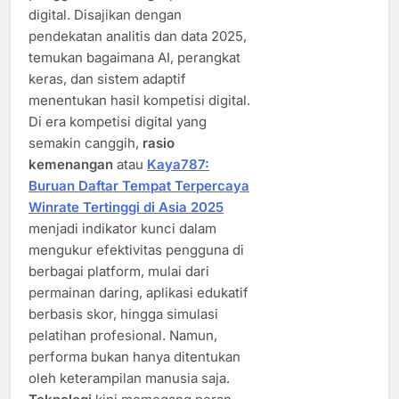
digital. Disajikan dengan
pendekatan analitis dan data 2025,
temukan bagaimana AI, perangkat
keras, dan sistem adaptif
menentukan hasil kompetisi digital.
Di era kompetisi digital yang
semakin canggih,
rasio
kemenangan
atau
Kaya787:
Buruan Daftar Tempat Terpercaya
Winrate Tertinggi di Asia 2025
menjadi indikator kunci dalam
mengukur efektivitas pengguna di
berbagai platform, mulai dari
permainan daring, aplikasi edukatif
berbasis skor, hingga simulasi
pelatihan profesional. Namun,
performa bukan hanya ditentukan
oleh keterampilan manusia saja.