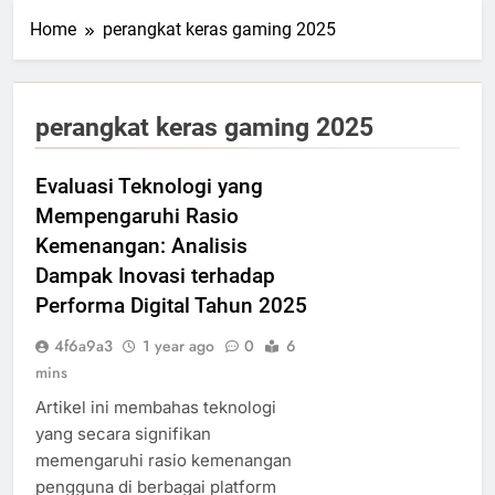
Home
perangkat keras gaming 2025
perangkat keras gaming 2025
Evaluasi Teknologi yang
Mempengaruhi Rasio
Kemenangan: Analisis
Dampak Inovasi terhadap
Performa Digital Tahun 2025
4f6a9a3
1 year ago
0
6
mins
Artikel ini membahas teknologi
yang secara signifikan
memengaruhi rasio kemenangan
pengguna di berbagai platform