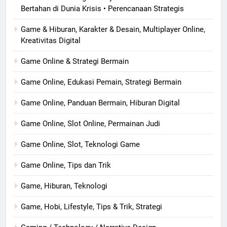
Bertahan di Dunia Krisis • Perencanaan Strategis
Game & Hiburan, Karakter & Desain, Multiplayer Online,
Kreativitas Digital
Game Online & Strategi Bermain
Game Online, Edukasi Pemain, Strategi Bermain
Game Online, Panduan Bermain, Hiburan Digital
Game Online, Slot Online, Permainan Judi
Game Online, Slot, Teknologi Game
Game Online, Tips dan Trik
Game, Hiburan, Teknologi
Game, Hobi, Lifestyle, Tips & Trik, Strategi