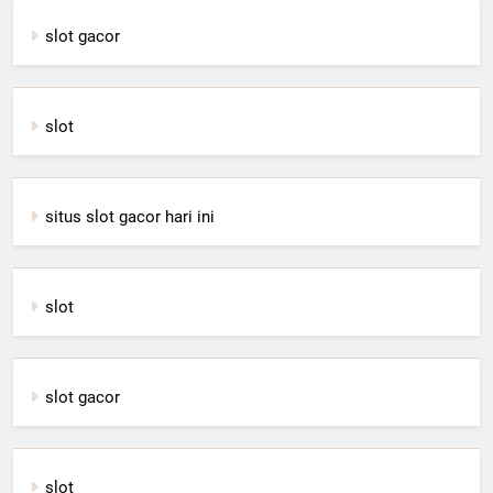
slot gacor
slot
situs slot gacor hari ini
slot
slot gacor
slot