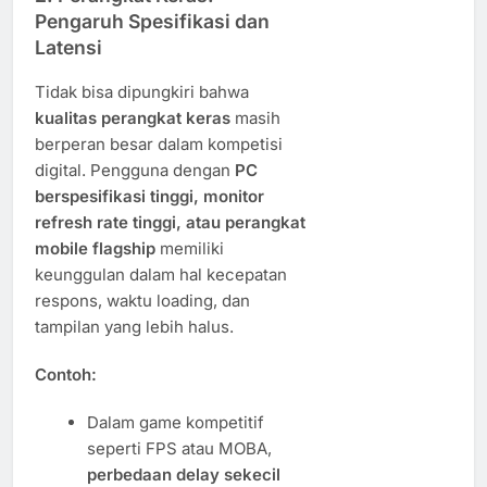
Pengaruh Spesifikasi dan
Latensi
Tidak bisa dipungkiri bahwa
kualitas perangkat keras
masih
berperan besar dalam kompetisi
digital. Pengguna dengan
PC
berspesifikasi tinggi, monitor
refresh rate tinggi, atau perangkat
mobile flagship
memiliki
keunggulan dalam hal kecepatan
respons, waktu loading, dan
tampilan yang lebih halus.
Contoh:
Dalam game kompetitif
seperti FPS atau MOBA,
perbedaan delay sekecil