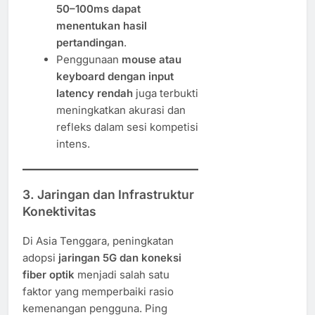
50–100ms dapat
menentukan hasil
pertandingan
.
Penggunaan
mouse atau
keyboard dengan input
latency rendah
juga terbukti
meningkatkan akurasi dan
refleks dalam sesi kompetisi
intens.
3. Jaringan dan Infrastruktur
Konektivitas
Di Asia Tenggara, peningkatan
adopsi
jaringan 5G dan koneksi
fiber optik
menjadi salah satu
faktor yang memperbaiki rasio
kemenangan pengguna. Ping