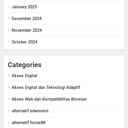
January 2025
December 2024
November 2024
October 2024
Categories
Akses Digital
Akses Digital dan Teknologi Adaptif
Akses Web dan Kompatibilitas Browser
alternatif edwinslot
alternatif horas88