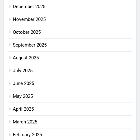
December 2025
November 2025
October 2025
September 2025
August 2025
July 2025
June 2025
May 2025
April 2025
March 2025
February 2025