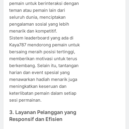
pemain untuk berinteraksi dengan
teman atau pemain lain dari
seluruh dunia, menciptakan
pengalaman sosial yang lebih
menarik dan kompetitif.
Sistem leaderboard yang ada di
Kaya787 mendorong pemain untuk
bersaing meraih posisi tertinggi,
memberikan motivasi untuk terus
berkembang. Selain itu, tantangan
harian dan event spesial yang
menawarkan hadiah menarik juga
meningkatkan keseruan dan
keterlibatan pemain dalam setiap
sesi permainan.
3. Layanan Pelanggan yang
Responsif dan Efisien