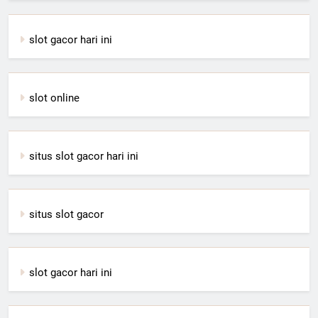
slot gacor hari ini
slot online
situs slot gacor hari ini
situs slot gacor
slot gacor hari ini