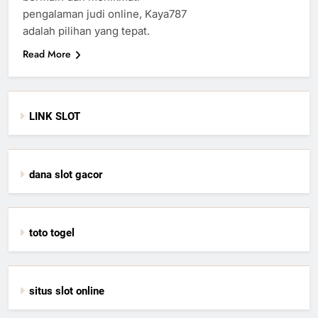
pengalaman judi online, Kaya787
adalah pilihan yang tepat.
Read More
LINK SLOT
dana slot gacor
toto togel
situs slot online