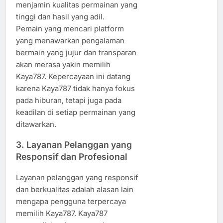
menjamin kualitas permainan yang
tinggi dan hasil yang adil.
Pemain yang mencari platform
yang menawarkan pengalaman
bermain yang jujur dan transparan
akan merasa yakin memilih
Kaya787. Kepercayaan ini datang
karena Kaya787 tidak hanya fokus
pada hiburan, tetapi juga pada
keadilan di setiap permainan yang
ditawarkan.
3.
Layanan Pelanggan yang
Responsif dan Profesional
Layanan pelanggan yang responsif
dan berkualitas adalah alasan lain
mengapa pengguna terpercaya
memilih Kaya787. Kaya787