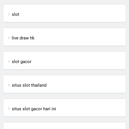
slot
live draw hk
slot gacor
situs slot thailand
situs slot gacor hari ini