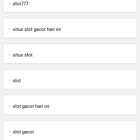
slot777
situs slot gacor hari ini
situs slot
slot
slot gacor hari ini
slot gacor