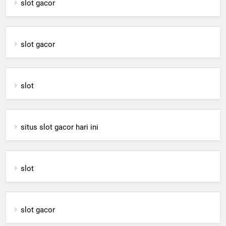
slot gacor
slot gacor
slot
situs slot gacor hari ini
slot
slot gacor