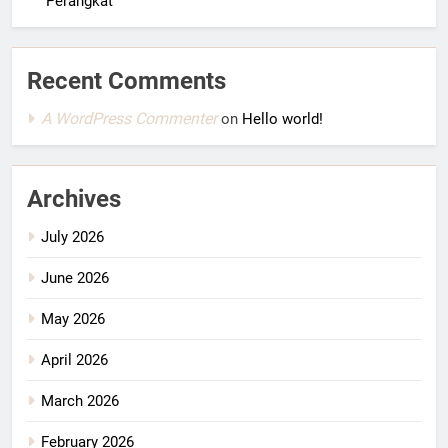
Perangkat
Recent Comments
A WordPress Commenter
on
Hello world!
Archives
July 2026
June 2026
May 2026
April 2026
March 2026
February 2026