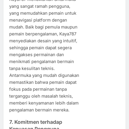
yang sangat ramah pengguna,
yang memudahkan pemain untuk
menavigasi platform dengan
mudah. Baik bagi pemula maupun
pemain berpengalaman, Kaya787
menyediakan desain yang intuitif,
sehingga pemain dapat segera
mengakses permainan dan
menikmati pengalaman bermain
tanpa kesulitan teknis.
Antarmuka yang mudah digunakan
memastikan bahwa pemain dapat
fokus pada permainan tanpa
terganggu oleh masalah teknis,
memberi kenyamanan lebih dalam
pengalaman bermain mereka.
7.
Komitmen terhadap
Kepuasan Pengguna