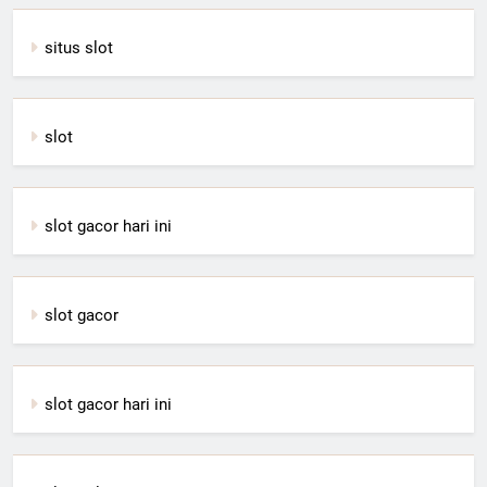
situs slot
slot
slot gacor hari ini
slot gacor
slot gacor hari ini