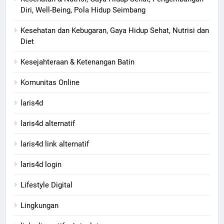
Diri, Well-Being, Pola Hidup Seimbang
Kesehatan dan Kebugaran, Gaya Hidup Sehat, Nutrisi dan
Diet
Kesejahteraan & Ketenangan Batin
Komunitas Online
laris4d
laris4d alternatif
laris4d link alternatif
laris4d login
Lifestyle Digital
Lingkungan