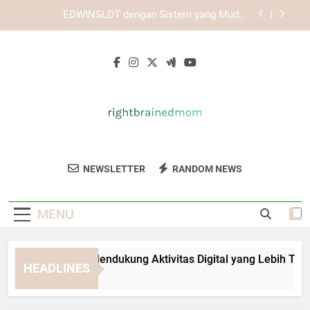
Skip
LEBAH4D dengan Sistem yang Mudah Dipahami
to
Pengguna Baru
content
KAYA787 sebagai Pilihan Platform Digital dengan
Akses Fleksibel
LEBAH4D untuk Mendukung Aktivitas Digital yang
Lebih Terorganisir dan Terkendali
EDWINSLOT dengan Sistem yang Mudah
Dipahami Pengguna Baru
LEBAH4D dengan Sistem yang Mudah Dipahami
Pengguna Baru
Right Brained
Temukan Tips Parenting, Kreatifitas, Dan
KAYA787 sebagai Pilihan Platform Digital dengan
NEWSLETTER
RANDOM NEWS
Mom
Akses Fleksibel
Inspirasi Hidup Dari Right Brained Mom.
Sumber Inspirasi Untuk Para Ibu.
MENU
BAH4D untuk Mendukung Aktivitas Digital yang Lebih Terorgan
HEADLINES
Weeks Ago