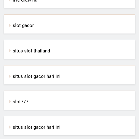
live draw hk
slot gacor
situs slot thailand
situs slot gacor hari ini
slot777
situs slot gacor hari ini