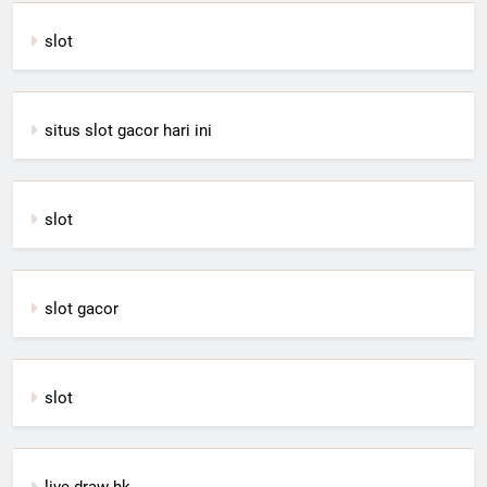
slot
situs slot gacor hari ini
slot
slot gacor
slot