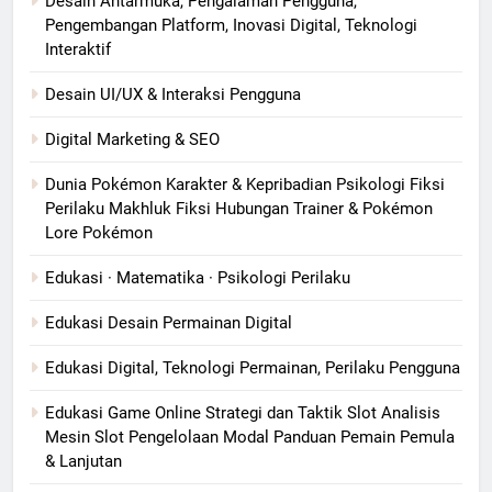
Desain Antarmuka, Pengalaman Pengguna,
Pengembangan Platform, Inovasi Digital, Teknologi
Interaktif
Desain UI/UX & Interaksi Pengguna
Digital Marketing & SEO
Dunia Pokémon Karakter & Kepribadian Psikologi Fiksi
Perilaku Makhluk Fiksi Hubungan Trainer & Pokémon
Lore Pokémon
Edukasi · Matematika · Psikologi Perilaku
Edukasi Desain Permainan Digital
Edukasi Digital, Teknologi Permainan, Perilaku Pengguna
Edukasi Game Online Strategi dan Taktik Slot Analisis
Mesin Slot Pengelolaan Modal Panduan Pemain Pemula
& Lanjutan