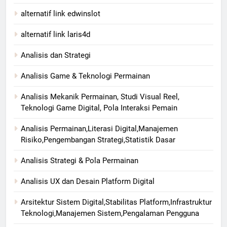
alternatif link edwinslot
alternatif link laris4d
Analisis dan Strategi
Analisis Game & Teknologi Permainan
Analisis Mekanik Permainan, Studi Visual Reel,
Teknologi Game Digital, Pola Interaksi Pemain
Analisis Permainan,Literasi Digital,Manajemen
Risiko,Pengembangan Strategi,Statistik Dasar
Analisis Strategi & Pola Permainan
Analisis UX dan Desain Platform Digital
Arsitektur Sistem Digital,Stabilitas Platform,Infrastruktur
Teknologi,Manajemen Sistem,Pengalaman Pengguna