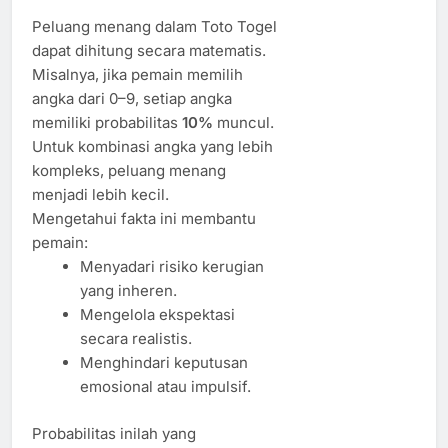
Peluang menang dalam Toto Togel
dapat dihitung secara matematis.
Misalnya, jika pemain memilih
angka dari 0–9, setiap angka
memiliki probabilitas
10%
muncul.
Untuk kombinasi angka yang lebih
kompleks, peluang menang
menjadi lebih kecil.
Mengetahui fakta ini membantu
pemain:
Menyadari risiko kerugian
yang inheren.
Mengelola ekspektasi
secara realistis.
Menghindari keputusan
emosional atau impulsif.
Probabilitas inilah yang