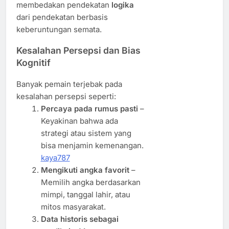
membedakan pendekatan
logika
dari pendekatan berbasis
keberuntungan semata.
Kesalahan Persepsi dan Bias
Kognitif
Banyak pemain terjebak pada
kesalahan persepsi seperti:
Percaya pada rumus pasti
–
Keyakinan bahwa ada
strategi atau sistem yang
bisa menjamin kemenangan.
kaya787
Mengikuti angka favorit
–
Memilih angka berdasarkan
mimpi, tanggal lahir, atau
mitos masyarakat.
Data historis sebagai