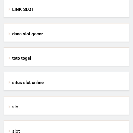
LINK SLOT
dana slot gacor
toto togel
situs slot online
slot
slot