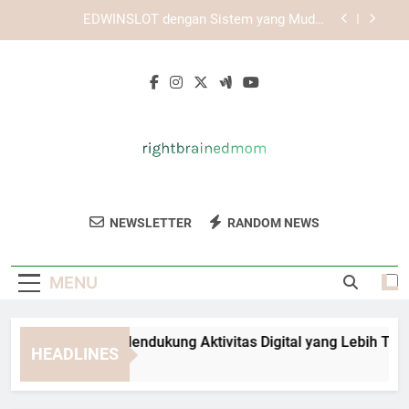
Skip
LEBAH4D dengan Sistem yang Mudah Dipahami
to
Pengguna Baru
content
KAYA787 sebagai Pilihan Platform Digital dengan
Akses Fleksibel
LEBAH4D untuk Mendukung Aktivitas Digital yang
Lebih Terorganisir dan Terkendali
EDWINSLOT dengan Sistem yang Mudah
Dipahami Pengguna Baru
LEBAH4D dengan Sistem yang Mudah Dipahami
Pengguna Baru
Right Brained
Temukan Tips Parenting, Kreatifitas, Dan
KAYA787 sebagai Pilihan Platform Digital dengan
NEWSLETTER
RANDOM NEWS
Mom
Akses Fleksibel
Inspirasi Hidup Dari Right Brained Mom.
Sumber Inspirasi Untuk Para Ibu.
MENU
BAH4D untuk Mendukung Aktivitas Digital yang Lebih Terorgan
HEADLINES
Weeks Ago