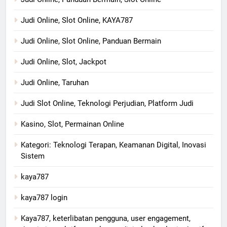
Judi Online, Slot Online, KAYA787
Judi Online, Slot Online, Panduan Bermain
Judi Online, Slot, Jackpot
Judi Online, Taruhan
Judi Slot Online, Teknologi Perjudian, Platform Judi
Kasino, Slot, Permainan Online
Kategori: Teknologi Terapan, Keamanan Digital, Inovasi
Sistem
kaya787
kaya787 login
Kaya787, keterlibatan pengguna, user engagement,