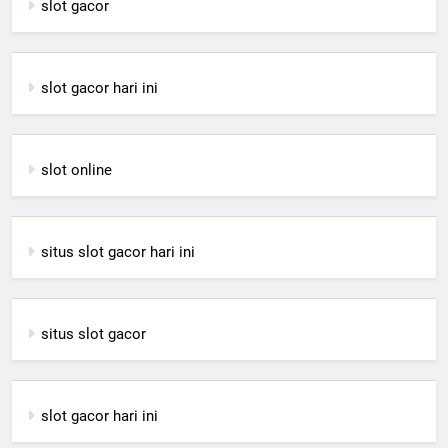
slot gacor
slot gacor hari ini
slot online
situs slot gacor hari ini
situs slot gacor
slot gacor hari ini