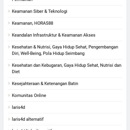
Keamanan Siber & Teknologi
Keamanan, HORAS88
Keandalan Infrastruktur & Keamanan Akses
Kesehatan & Nutrisi, Gaya Hidup Sehat, Pengembangan
Diri, Well-Being, Pola Hidup Seimbang
Kesehatan dan Kebugaran, Gaya Hidup Sehat, Nutrisi dan
Diet
Kesejahteraan & Ketenangan Batin
Komunitas Online
laris4d
laris4d alternatif