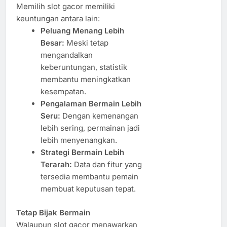
Memilih slot gacor memiliki
keuntungan antara lain:
Peluang Menang Lebih
Besar:
Meski tetap
mengandalkan
keberuntungan, statistik
membantu meningkatkan
kesempatan.
Pengalaman Bermain Lebih
Seru:
Dengan kemenangan
lebih sering, permainan jadi
lebih menyenangkan.
Strategi Bermain Lebih
Terarah:
Data dan fitur yang
tersedia membantu pemain
membuat keputusan tepat.
Tetap Bijak Bermain
Walaupun slot gacor menawarkan