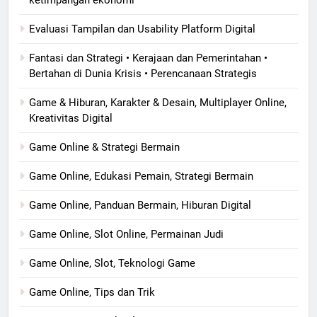
Evaluasi Tampilan dan Usability Platform Digital
Fantasi dan Strategi • Kerajaan dan Pemerintahan •
Bertahan di Dunia Krisis • Perencanaan Strategis
Game & Hiburan, Karakter & Desain, Multiplayer Online,
Kreativitas Digital
Game Online & Strategi Bermain
Game Online, Edukasi Pemain, Strategi Bermain
Game Online, Panduan Bermain, Hiburan Digital
Game Online, Slot Online, Permainan Judi
Game Online, Slot, Teknologi Game
Game Online, Tips dan Trik