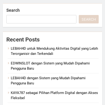
Search
SEARCH
Recent Posts
LEBAH4D untuk Mendukung Aktivitas Digital yang Lebih
Terorganisir dan Terkendali
EDWINSLOT dengan Sistem yang Mudah Dipahami
Pengguna Baru
LEBAH4D dengan Sistem yang Mudah Dipahami
Pengguna Baru
KAYA787 sebagai Pilihan Platform Digital dengan Akses
Fleksibel