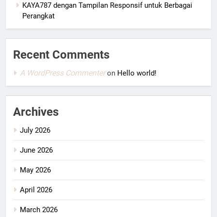
KAYA787 dengan Tampilan Responsif untuk Berbagai
Perangkat
Recent Comments
A WordPress Commenter
on
Hello world!
Archives
July 2026
June 2026
May 2026
April 2026
March 2026