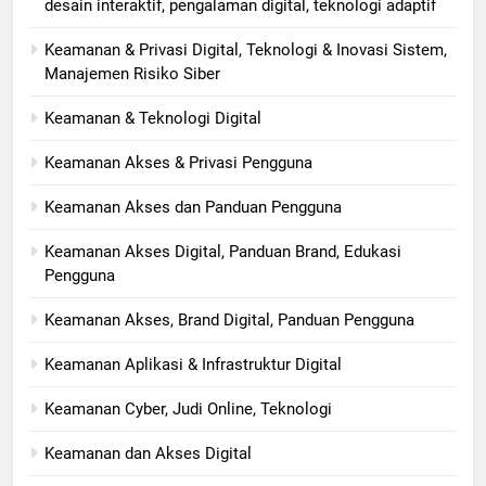
desain interaktif, pengalaman digital, teknologi adaptif
Keamanan & Privasi Digital, Teknologi & Inovasi Sistem,
Manajemen Risiko Siber
Keamanan & Teknologi Digital
Keamanan Akses & Privasi Pengguna
Keamanan Akses dan Panduan Pengguna
Keamanan Akses Digital, Panduan Brand, Edukasi
Pengguna
Keamanan Akses, Brand Digital, Panduan Pengguna
Keamanan Aplikasi & Infrastruktur Digital
Keamanan Cyber, Judi Online, Teknologi
Keamanan dan Akses Digital