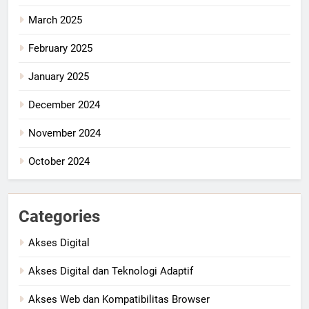
March 2025
February 2025
January 2025
December 2024
November 2024
October 2024
Categories
Akses Digital
Akses Digital dan Teknologi Adaptif
Akses Web dan Kompatibilitas Browser