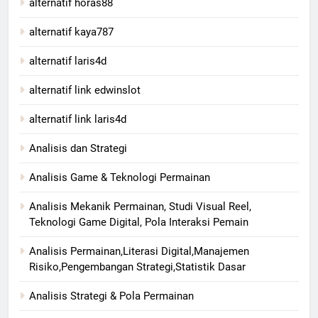
alternatif horas88
alternatif kaya787
alternatif laris4d
alternatif link edwinslot
alternatif link laris4d
Analisis dan Strategi
Analisis Game & Teknologi Permainan
Analisis Mekanik Permainan, Studi Visual Reel,
Teknologi Game Digital, Pola Interaksi Pemain
Analisis Permainan,Literasi Digital,Manajemen
Risiko,Pengembangan Strategi,Statistik Dasar
Analisis Strategi & Pola Permainan