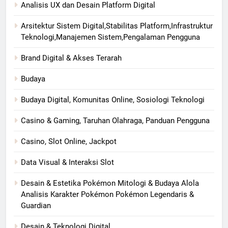
Analisis UX dan Desain Platform Digital
Arsitektur Sistem Digital,Stabilitas Platform,Infrastruktur
Teknologi,Manajemen Sistem,Pengalaman Pengguna
Brand Digital & Akses Terarah
Budaya
Budaya Digital, Komunitas Online, Sosiologi Teknologi
Casino & Gaming, Taruhan Olahraga, Panduan Pengguna
Casino, Slot Online, Jackpot
Data Visual & Interaksi Slot
Desain & Estetika Pokémon Mitologi & Budaya Alola
Analisis Karakter Pokémon Pokémon Legendaris &
Guardian
Desain & Teknologi Digital