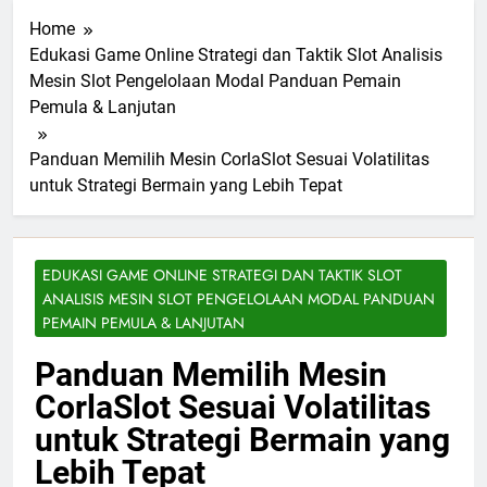
Home
Edukasi Game Online Strategi dan Taktik Slot Analisis
Mesin Slot Pengelolaan Modal Panduan Pemain
Pemula & Lanjutan
Panduan Memilih Mesin CorlaSlot Sesuai Volatilitas
untuk Strategi Bermain yang Lebih Tepat
EDUKASI GAME ONLINE STRATEGI DAN TAKTIK SLOT
ANALISIS MESIN SLOT PENGELOLAAN MODAL PANDUAN
PEMAIN PEMULA & LANJUTAN
Panduan Memilih Mesin
CorlaSlot Sesuai Volatilitas
untuk Strategi Bermain yang
Lebih Tepat