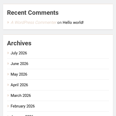
Recent Comments
A WordPress Commenter
on
Hello world!
Archives
July 2026
June 2026
May 2026
April 2026
March 2026
February 2026