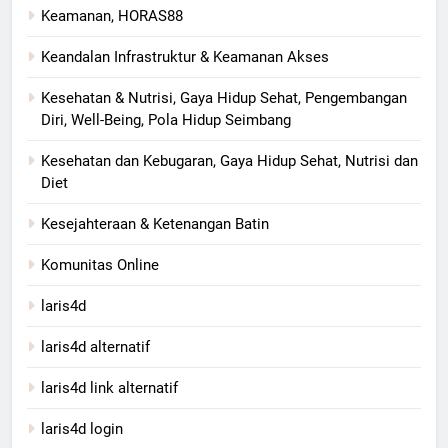
Keamanan, HORAS88
Keandalan Infrastruktur & Keamanan Akses
Kesehatan & Nutrisi, Gaya Hidup Sehat, Pengembangan
Diri, Well-Being, Pola Hidup Seimbang
Kesehatan dan Kebugaran, Gaya Hidup Sehat, Nutrisi dan
Diet
Kesejahteraan & Ketenangan Batin
Komunitas Online
laris4d
laris4d alternatif
laris4d link alternatif
laris4d login