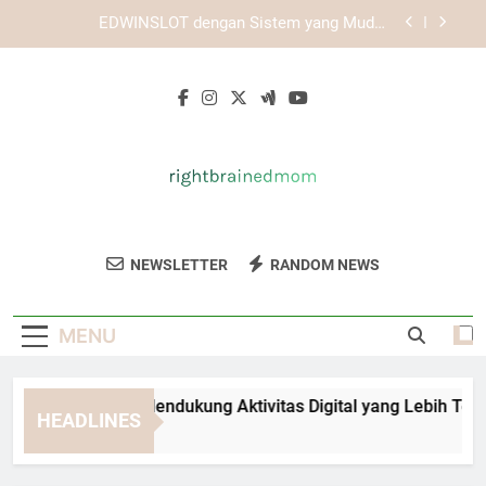
Skip
LEBAH4D dengan Sistem yang Mudah Dipahami
to
Pengguna Baru
content
KAYA787 sebagai Pilihan Platform Digital dengan
Akses Fleksibel
LEBAH4D untuk Mendukung Aktivitas Digital yang
Lebih Terorganisir dan Terkendali
EDWINSLOT dengan Sistem yang Mudah
Dipahami Pengguna Baru
LEBAH4D dengan Sistem yang Mudah Dipahami
Pengguna Baru
Right Brained
Temukan Tips Parenting, Kreatifitas, Dan
KAYA787 sebagai Pilihan Platform Digital dengan
NEWSLETTER
RANDOM NEWS
Mom
Akses Fleksibel
Inspirasi Hidup Dari Right Brained Mom.
Sumber Inspirasi Untuk Para Ibu.
MENU
BAH4D untuk Mendukung Aktivitas Digital yang Lebih Terorgan
HEADLINES
Weeks Ago