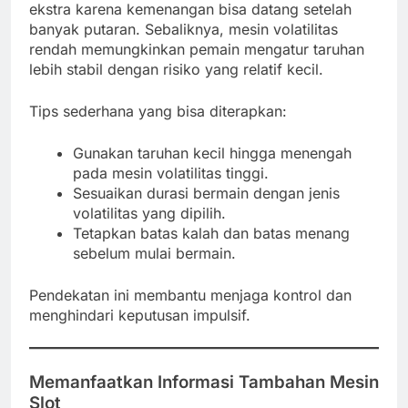
ekstra karena kemenangan bisa datang setelah
banyak putaran. Sebaliknya, mesin volatilitas
rendah memungkinkan pemain mengatur taruhan
lebih stabil dengan risiko yang relatif kecil.
Tips sederhana yang bisa diterapkan:
Gunakan taruhan kecil hingga menengah
pada mesin volatilitas tinggi.
Sesuaikan durasi bermain dengan jenis
volatilitas yang dipilih.
Tetapkan batas kalah dan batas menang
sebelum mulai bermain.
Pendekatan ini membantu menjaga kontrol dan
menghindari keputusan impulsif.
Memanfaatkan Informasi Tambahan Mesin
Slot