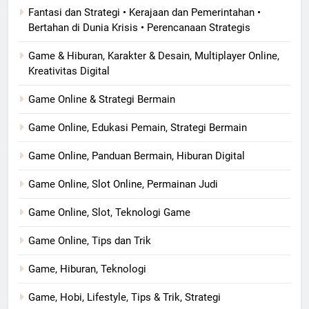
Fantasi dan Strategi • Kerajaan dan Pemerintahan •
Bertahan di Dunia Krisis • Perencanaan Strategis
Game & Hiburan, Karakter & Desain, Multiplayer Online,
Kreativitas Digital
Game Online & Strategi Bermain
Game Online, Edukasi Pemain, Strategi Bermain
Game Online, Panduan Bermain, Hiburan Digital
Game Online, Slot Online, Permainan Judi
Game Online, Slot, Teknologi Game
Game Online, Tips dan Trik
Game, Hiburan, Teknologi
Game, Hobi, Lifestyle, Tips & Trik, Strategi