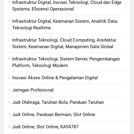
Infrastruktur Digital, Inovasi Teknologi, Cloud dan Edge
Systems, Efisiensi Operasional
Infrastruktur Digital, Keamanan Sistem, Analitik Data,
Teknologi Realtime
Infrastruktur Teknologi, Cloud Computing, Arsitektur
Sistem, Keamanan Digital, Manajemen Data Global
Infrastruktur Teknologi, Sistem Server, Pengembangan
Platform, Teknologi Modern
Inovasi Akses Online & Pengalaman Digital
Jaringan Profesional
Judi Olahraga, Taruhan Bola, Panduan Taruhan
Judi Online, Panduan Bermain, Slot Online
Judi Online, Slot Online, KAYA787