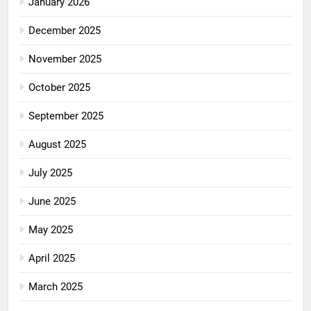
January 2026
December 2025
November 2025
October 2025
September 2025
August 2025
July 2025
June 2025
May 2025
April 2025
March 2025