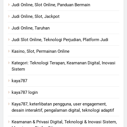
Judi Online, Slot Online, Panduan Bermain
Judi Online, Slot, Jackpot
Judi Online, Taruhan
Judi Slot Online, Teknologi Perjudian, Platform Judi
Kasino, Slot, Permainan Online
Kategori: Teknologi Terapan, Keamanan Digital, Inovasi
Sistem
kaya787
kaya787 login
Kaya787, keterlibatan pengguna, user engagement,
desain interaktif, pengalaman digital, teknologi adaptif
Keamanan & Privasi Digital, Teknologi & Inovasi Sistem,