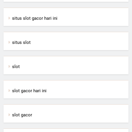
situs slot gacor hari ini
situs slot
slot
slot gacor hari ini
slot gacor