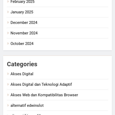
February 2025
January 2025
December 2024
November 2024
October 2024
Categories
Akses Digital
Akses Digital dan Teknologi Adaptif
Akses Web dan Kompatibilitas Browser
alternatif edwinslot