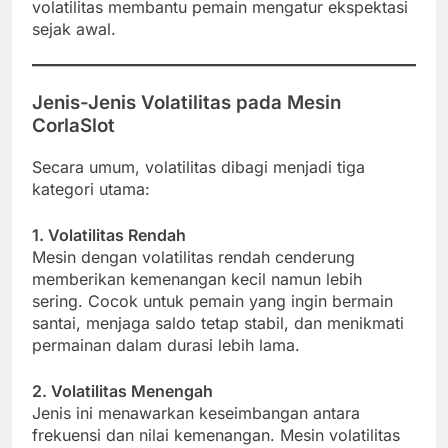
volatilitas membantu pemain mengatur ekspektasi
sejak awal.
Jenis-Jenis Volatilitas pada Mesin
CorlaSlot
Secara umum, volatilitas dibagi menjadi tiga
kategori utama:
1. Volatilitas Rendah
Mesin dengan volatilitas rendah cenderung
memberikan kemenangan kecil namun lebih
sering. Cocok untuk pemain yang ingin bermain
santai, menjaga saldo tetap stabil, dan menikmati
permainan dalam durasi lebih lama.
2. Volatilitas Menengah
Jenis ini menawarkan keseimbangan antara
frekuensi dan nilai kemenangan. Mesin volatilitas